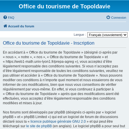
Office du tourisme de Topoldavie
FAQ
Connexion
Accueil du forum
Langue :
Office du tourisme de Topoldavie - Inscription
En accédant à « Office du tourisme de Topoldavie » (désigné ci-après par
« nous », « notre », « nos », « Office du tourisme de Topoldavie » et
« https://web1-math.univ-lyon1.fr/prepa-agreg »), vous acceptez d’être
légalement responsable des conditions suivantes. Si vous n’acceptez pas
d’être légalement responsable de toutes les conditions suivantes, veuillez ne
pas utiliser et accéder à « Office du tourisme de Topoldavie ». Nous pouvons
modifier ces conditions à n’importe quel moment et nous essaierons de vous
informer de ces modifications, bien que nous vous conseillons de vérifier
régulièrement par vous-même. En effet, si vous continuez à participer à
« Office du tourisme de Topoldavie » après que des modifications aient été
effectuées, vous acceptez d’être légalement responsable des conditions
modifiées et mises à jour.
Nos forums sont développés par phpBB (désignés ci-après par « logiciel
phpBB » et « phpBB Limited ») qui est un logiciel de forum de discussions
déclaré sous la «
licence publique générale GNU 2.0
» et qui peut être
téléchargé sur
le site de phpBB
(en anglais). Le logiciel phpBB a pour seul but