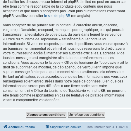
de faciliter les discussions sur internet et phpBB Limited ne peut en aucun cas
être tenu comme responsable de la conduite et du contenu que nous
acceptons et que nous n’acceptons pas. Pour plus d’informations concernant
phpBB, veuillez consulter
le site de phpBB
(en anglais).
Vous acceptez de ne publier aucun contenu à caractère abusif, obscène,
vulgaire, diffamatoire, choquant, menaçant, pornographique, etc. qui pourrait
transgresser la législation de votre pays, du pays dans lequel le serveur de
« Office du tourisme de Topoldavie » est hébergé ou encore la loi
internationale. Si vous ne respectez pas ces dispositions, vous vous exposez à
un bannissement immédiat et définitif et nous nous réservons le droit d’avertir
votre fournisseur d’accès à internet et les autorités officielles. L’adresse IP de
tous les messages est enregistrée afin d’aider au renforcement de ces
conditions. Vous acceptez le fait que « Office du tourisme de Topoldavie » ait le
droit de supprimer, de modifier, de déplacer ou de verrouiller n’importe quel
sujet et message à n’importe quel moment si nous estimons cela nécessaire.
En tant qu’utilisateur, vous acceptez que toutes les informations que vous avez
renseignées soient enregistrées dans notre base de données. Bien que ces
informations ne seront pas diffusées à une tierce partie sans votre
consentement, ni « Office du tourisme de Topoldavie », ni phpBB, ne pourront
être tenus comme responsables en cas de tentative de piratage informatique
visant à compromettre vos données.
Accueil du forum
Supprimer les cookies
Fuseau horaire sur
UTC+02:00