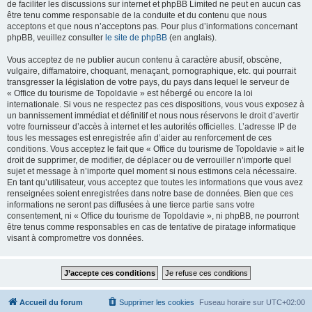
de faciliter les discussions sur internet et phpBB Limited ne peut en aucun cas
être tenu comme responsable de la conduite et du contenu que nous
acceptons et que nous n’acceptons pas. Pour plus d’informations concernant
phpBB, veuillez consulter
le site de phpBB
(en anglais).
Vous acceptez de ne publier aucun contenu à caractère abusif, obscène,
vulgaire, diffamatoire, choquant, menaçant, pornographique, etc. qui pourrait
transgresser la législation de votre pays, du pays dans lequel le serveur de
« Office du tourisme de Topoldavie » est hébergé ou encore la loi
internationale. Si vous ne respectez pas ces dispositions, vous vous exposez à
un bannissement immédiat et définitif et nous nous réservons le droit d’avertir
votre fournisseur d’accès à internet et les autorités officielles. L’adresse IP de
tous les messages est enregistrée afin d’aider au renforcement de ces
conditions. Vous acceptez le fait que « Office du tourisme de Topoldavie » ait le
droit de supprimer, de modifier, de déplacer ou de verrouiller n’importe quel
sujet et message à n’importe quel moment si nous estimons cela nécessaire.
En tant qu’utilisateur, vous acceptez que toutes les informations que vous avez
renseignées soient enregistrées dans notre base de données. Bien que ces
informations ne seront pas diffusées à une tierce partie sans votre
consentement, ni « Office du tourisme de Topoldavie », ni phpBB, ne pourront
être tenus comme responsables en cas de tentative de piratage informatique
visant à compromettre vos données.
Accueil du forum
Supprimer les cookies
Fuseau horaire sur
UTC+02:00