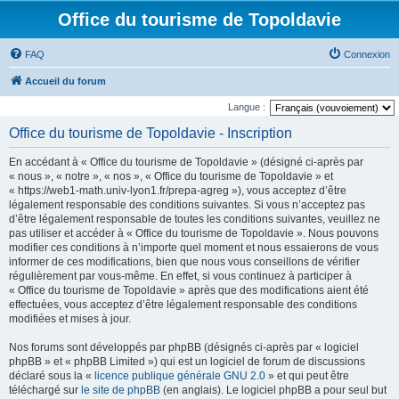
Office du tourisme de Topoldavie
FAQ
Connexion
Accueil du forum
Langue :
Office du tourisme de Topoldavie - Inscription
En accédant à « Office du tourisme de Topoldavie » (désigné ci-après par
« nous », « notre », « nos », « Office du tourisme de Topoldavie » et
« https://web1-math.univ-lyon1.fr/prepa-agreg »), vous acceptez d’être
légalement responsable des conditions suivantes. Si vous n’acceptez pas
d’être légalement responsable de toutes les conditions suivantes, veuillez ne
pas utiliser et accéder à « Office du tourisme de Topoldavie ». Nous pouvons
modifier ces conditions à n’importe quel moment et nous essaierons de vous
informer de ces modifications, bien que nous vous conseillons de vérifier
régulièrement par vous-même. En effet, si vous continuez à participer à
« Office du tourisme de Topoldavie » après que des modifications aient été
effectuées, vous acceptez d’être légalement responsable des conditions
modifiées et mises à jour.
Nos forums sont développés par phpBB (désignés ci-après par « logiciel
phpBB » et « phpBB Limited ») qui est un logiciel de forum de discussions
déclaré sous la «
licence publique générale GNU 2.0
» et qui peut être
téléchargé sur
le site de phpBB
(en anglais). Le logiciel phpBB a pour seul but