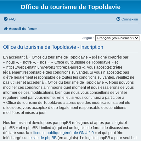
Office du tourisme de Topoldavie
FAQ
Connexion
Accueil du forum
Langue :
Office du tourisme de Topoldavie - Inscription
En accédant à « Office du tourisme de Topoldavie » (désigné ci-après par
« nous », « notre », « nos », « Office du tourisme de Topoldavie » et
« https://web1-math.univ-lyon1.fr/prepa-agreg »), vous acceptez d’être
légalement responsable des conditions suivantes. Si vous n’acceptez pas
d’être légalement responsable de toutes les conditions suivantes, veuillez ne
pas utiliser et accéder à « Office du tourisme de Topoldavie ». Nous pouvons
modifier ces conditions à n’importe quel moment et nous essaierons de vous
informer de ces modifications, bien que nous vous conseillons de vérifier
régulièrement par vous-même. En effet, si vous continuez à participer à
« Office du tourisme de Topoldavie » après que des modifications aient été
effectuées, vous acceptez d’être légalement responsable des conditions
modifiées et mises à jour.
Nos forums sont développés par phpBB (désignés ci-après par « logiciel
phpBB » et « phpBB Limited ») qui est un logiciel de forum de discussions
déclaré sous la «
licence publique générale GNU 2.0
» et qui peut être
téléchargé sur
le site de phpBB
(en anglais). Le logiciel phpBB a pour seul but