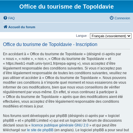
Office du tourisme de Topoldavie
FAQ
Connexion
Accueil du forum
Langue :
Office du tourisme de Topoldavie - Inscription
En accédant à « Office du tourisme de Topoldavie » (désigné ci-après par
« nous », « notre », « nos », « Office du tourisme de Topoldavie » et
« https://web1-math.univ-lyon1.fr/prepa-agreg »), vous acceptez d’être
légalement responsable des conditions suivantes. Si vous n’acceptez pas
d’être légalement responsable de toutes les conditions suivantes, veuillez ne
pas utiliser et accéder à « Office du tourisme de Topoldavie ». Nous pouvons
modifier ces conditions à n’importe quel moment et nous essaierons de vous
informer de ces modifications, bien que nous vous conseillons de vérifier
régulièrement par vous-même. En effet, si vous continuez à participer à
« Office du tourisme de Topoldavie » après que des modifications aient été
effectuées, vous acceptez d’être légalement responsable des conditions
modifiées et mises à jour.
Nos forums sont développés par phpBB (désignés ci-après par « logiciel
phpBB » et « phpBB Limited ») qui est un logiciel de forum de discussions
déclaré sous la «
licence publique générale GNU 2.0
» et qui peut être
téléchargé sur
le site de phpBB
(en anglais). Le logiciel phpBB a pour seul but