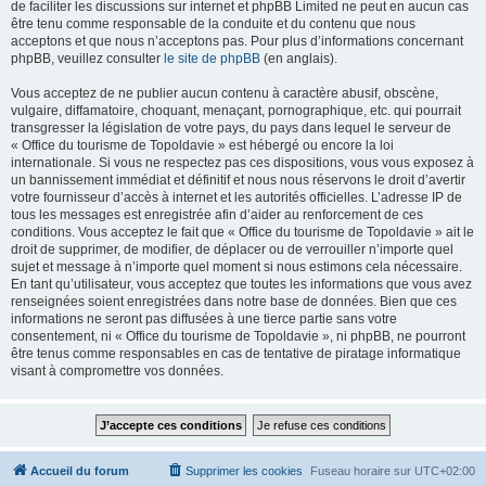
de faciliter les discussions sur internet et phpBB Limited ne peut en aucun cas
être tenu comme responsable de la conduite et du contenu que nous
acceptons et que nous n’acceptons pas. Pour plus d’informations concernant
phpBB, veuillez consulter
le site de phpBB
(en anglais).
Vous acceptez de ne publier aucun contenu à caractère abusif, obscène,
vulgaire, diffamatoire, choquant, menaçant, pornographique, etc. qui pourrait
transgresser la législation de votre pays, du pays dans lequel le serveur de
« Office du tourisme de Topoldavie » est hébergé ou encore la loi
internationale. Si vous ne respectez pas ces dispositions, vous vous exposez à
un bannissement immédiat et définitif et nous nous réservons le droit d’avertir
votre fournisseur d’accès à internet et les autorités officielles. L’adresse IP de
tous les messages est enregistrée afin d’aider au renforcement de ces
conditions. Vous acceptez le fait que « Office du tourisme de Topoldavie » ait le
droit de supprimer, de modifier, de déplacer ou de verrouiller n’importe quel
sujet et message à n’importe quel moment si nous estimons cela nécessaire.
En tant qu’utilisateur, vous acceptez que toutes les informations que vous avez
renseignées soient enregistrées dans notre base de données. Bien que ces
informations ne seront pas diffusées à une tierce partie sans votre
consentement, ni « Office du tourisme de Topoldavie », ni phpBB, ne pourront
être tenus comme responsables en cas de tentative de piratage informatique
visant à compromettre vos données.
Accueil du forum
Supprimer les cookies
Fuseau horaire sur
UTC+02:00