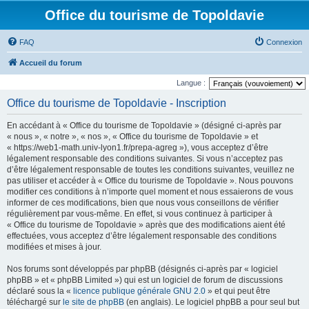
Office du tourisme de Topoldavie
FAQ
Connexion
Accueil du forum
Langue :
Office du tourisme de Topoldavie - Inscription
En accédant à « Office du tourisme de Topoldavie » (désigné ci-après par
« nous », « notre », « nos », « Office du tourisme de Topoldavie » et
« https://web1-math.univ-lyon1.fr/prepa-agreg »), vous acceptez d’être
légalement responsable des conditions suivantes. Si vous n’acceptez pas
d’être légalement responsable de toutes les conditions suivantes, veuillez ne
pas utiliser et accéder à « Office du tourisme de Topoldavie ». Nous pouvons
modifier ces conditions à n’importe quel moment et nous essaierons de vous
informer de ces modifications, bien que nous vous conseillons de vérifier
régulièrement par vous-même. En effet, si vous continuez à participer à
« Office du tourisme de Topoldavie » après que des modifications aient été
effectuées, vous acceptez d’être légalement responsable des conditions
modifiées et mises à jour.
Nos forums sont développés par phpBB (désignés ci-après par « logiciel
phpBB » et « phpBB Limited ») qui est un logiciel de forum de discussions
déclaré sous la «
licence publique générale GNU 2.0
» et qui peut être
téléchargé sur
le site de phpBB
(en anglais). Le logiciel phpBB a pour seul but