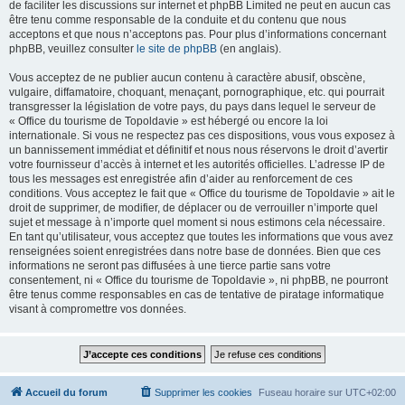
de faciliter les discussions sur internet et phpBB Limited ne peut en aucun cas
être tenu comme responsable de la conduite et du contenu que nous
acceptons et que nous n’acceptons pas. Pour plus d’informations concernant
phpBB, veuillez consulter
le site de phpBB
(en anglais).
Vous acceptez de ne publier aucun contenu à caractère abusif, obscène,
vulgaire, diffamatoire, choquant, menaçant, pornographique, etc. qui pourrait
transgresser la législation de votre pays, du pays dans lequel le serveur de
« Office du tourisme de Topoldavie » est hébergé ou encore la loi
internationale. Si vous ne respectez pas ces dispositions, vous vous exposez à
un bannissement immédiat et définitif et nous nous réservons le droit d’avertir
votre fournisseur d’accès à internet et les autorités officielles. L’adresse IP de
tous les messages est enregistrée afin d’aider au renforcement de ces
conditions. Vous acceptez le fait que « Office du tourisme de Topoldavie » ait le
droit de supprimer, de modifier, de déplacer ou de verrouiller n’importe quel
sujet et message à n’importe quel moment si nous estimons cela nécessaire.
En tant qu’utilisateur, vous acceptez que toutes les informations que vous avez
renseignées soient enregistrées dans notre base de données. Bien que ces
informations ne seront pas diffusées à une tierce partie sans votre
consentement, ni « Office du tourisme de Topoldavie », ni phpBB, ne pourront
être tenus comme responsables en cas de tentative de piratage informatique
visant à compromettre vos données.
Accueil du forum
Supprimer les cookies
Fuseau horaire sur
UTC+02:00