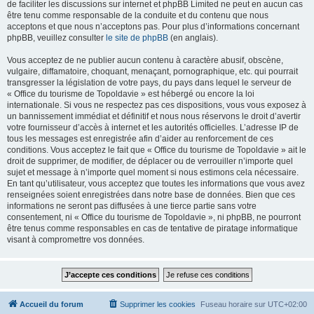
de faciliter les discussions sur internet et phpBB Limited ne peut en aucun cas
être tenu comme responsable de la conduite et du contenu que nous
acceptons et que nous n’acceptons pas. Pour plus d’informations concernant
phpBB, veuillez consulter
le site de phpBB
(en anglais).
Vous acceptez de ne publier aucun contenu à caractère abusif, obscène,
vulgaire, diffamatoire, choquant, menaçant, pornographique, etc. qui pourrait
transgresser la législation de votre pays, du pays dans lequel le serveur de
« Office du tourisme de Topoldavie » est hébergé ou encore la loi
internationale. Si vous ne respectez pas ces dispositions, vous vous exposez à
un bannissement immédiat et définitif et nous nous réservons le droit d’avertir
votre fournisseur d’accès à internet et les autorités officielles. L’adresse IP de
tous les messages est enregistrée afin d’aider au renforcement de ces
conditions. Vous acceptez le fait que « Office du tourisme de Topoldavie » ait le
droit de supprimer, de modifier, de déplacer ou de verrouiller n’importe quel
sujet et message à n’importe quel moment si nous estimons cela nécessaire.
En tant qu’utilisateur, vous acceptez que toutes les informations que vous avez
renseignées soient enregistrées dans notre base de données. Bien que ces
informations ne seront pas diffusées à une tierce partie sans votre
consentement, ni « Office du tourisme de Topoldavie », ni phpBB, ne pourront
être tenus comme responsables en cas de tentative de piratage informatique
visant à compromettre vos données.
Accueil du forum
Supprimer les cookies
Fuseau horaire sur
UTC+02:00