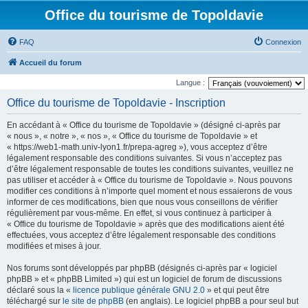
Office du tourisme de Topoldavie
FAQ
Connexion
Accueil du forum
Langue :
Office du tourisme de Topoldavie - Inscription
En accédant à « Office du tourisme de Topoldavie » (désigné ci-après par
« nous », « notre », « nos », « Office du tourisme de Topoldavie » et
« https://web1-math.univ-lyon1.fr/prepa-agreg »), vous acceptez d’être
légalement responsable des conditions suivantes. Si vous n’acceptez pas
d’être légalement responsable de toutes les conditions suivantes, veuillez ne
pas utiliser et accéder à « Office du tourisme de Topoldavie ». Nous pouvons
modifier ces conditions à n’importe quel moment et nous essaierons de vous
informer de ces modifications, bien que nous vous conseillons de vérifier
régulièrement par vous-même. En effet, si vous continuez à participer à
« Office du tourisme de Topoldavie » après que des modifications aient été
effectuées, vous acceptez d’être légalement responsable des conditions
modifiées et mises à jour.
Nos forums sont développés par phpBB (désignés ci-après par « logiciel
phpBB » et « phpBB Limited ») qui est un logiciel de forum de discussions
déclaré sous la «
licence publique générale GNU 2.0
» et qui peut être
téléchargé sur
le site de phpBB
(en anglais). Le logiciel phpBB a pour seul but