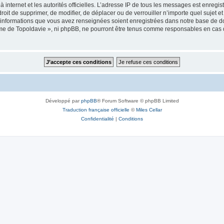
 à internet et les autorités officielles. L’adresse IP de tous les messages est enregi
e droit de supprimer, de modifier, de déplacer ou de verrouiller n’importe quel suje
es informations que vous avez renseignées soient enregistrées dans notre base de 
isme de Topoldavie », ni phpBB, ne pourront être tenus comme responsables en cas 
Développé par
phpBB
® Forum Software © phpBB Limited
Traduction française officielle
©
Miles Cellar
Confidentialité
|
Conditions