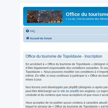
Office du tourism
« La vie, c'est la somme des éléments 
FAQ
Accueil du forum
Office du tourisme de Topoldavie - Inscription
En accédant à « Office du tourisme de Topoldavie » (désigné ci-
d’être légalement responsable des conditions suivantes. Si vous
Topoldavie ». Nous pouvons modifier ces conditions à n’import
même. En effet, si vous continuez à participer à « Office du t
mises à jour.
Nos forums sont développés par phpBB (désignés ci-après par «
peut être téléchargé sur
le site de phpBB
(en anglais). Le logic
conduite et du contenu que nous acceptons et que nous n’acce
Vous acceptez de ne publier aucun contenu à caractère abusif, 
lequel le serveur de « Office du tourisme de Topoldavie » est h