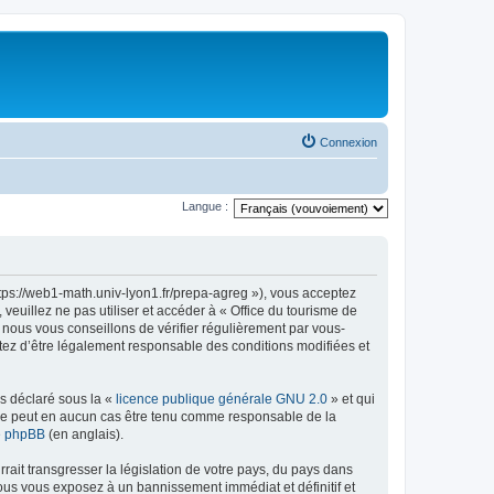
Connexion
Langue :
ttps://web1-math.univ-lyon1.fr/prepa-agreg »), vous acceptez
euillez ne pas utiliser et accéder à « Office du tourisme de
nous vous conseillons de vérifier régulièrement par vous-
ptez d’être légalement responsable des conditions modifiées et
ns déclaré sous la «
licence publique générale GNU 2.0
» et qui
ed ne peut en aucun cas être tenu comme responsable de la
de phpBB
(en anglais).
ait transgresser la législation de votre pays, du pays dans
vous vous exposez à un bannissement immédiat et définitif et