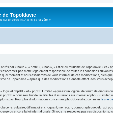
e de Topoldavie
sur un corps fini. À la fin, ça fait zéro. »
après par « nous », « notre », « nos », « Office du tourisme de Topoldavie » et « h
 n’acceptez pas d’être légalement responsable de toutes les conditions suivantes, v
e quel moment et nous essaierons de vous informer de ces modifications, bien que 
ourisme de Topoldavie » après que des modifications aient été effectuées, vous acce
 logiciel phpBB » et « phpBB Limited ») qui est un logiciel de forum de discussio
iel phpBB a pour seul but de faciliter les discussions sur internet et phpBB Limit
ptons pas. Pour plus d’informations concernant phpBB, veuillez consulter
le site 
obscène, vulgaire, diffamatoire, choquant, menaçant, pornographique, etc. qui pourr
ébergé ou encore la loi internationale. Si vous ne respectez pas ces dispositions, 