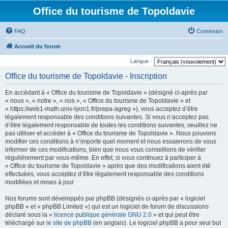
Office du tourisme de Topoldavie
FAQ
Connexion
Accueil du forum
Langue :
Office du tourisme de Topoldavie - Inscription
En accédant à « Office du tourisme de Topoldavie » (désigné ci-après par
« nous », « notre », « nos », « Office du tourisme de Topoldavie » et
« https://web1-math.univ-lyon1.fr/prepa-agreg »), vous acceptez d’être
légalement responsable des conditions suivantes. Si vous n’acceptez pas
d’être légalement responsable de toutes les conditions suivantes, veuillez ne
pas utiliser et accéder à « Office du tourisme de Topoldavie ». Nous pouvons
modifier ces conditions à n’importe quel moment et nous essaierons de vous
informer de ces modifications, bien que nous vous conseillons de vérifier
régulièrement par vous-même. En effet, si vous continuez à participer à
« Office du tourisme de Topoldavie » après que des modifications aient été
effectuées, vous acceptez d’être légalement responsable des conditions
modifiées et mises à jour.
Nos forums sont développés par phpBB (désignés ci-après par « logiciel
phpBB » et « phpBB Limited ») qui est un logiciel de forum de discussions
déclaré sous la «
licence publique générale GNU 2.0
» et qui peut être
téléchargé sur
le site de phpBB
(en anglais). Le logiciel phpBB a pour seul but