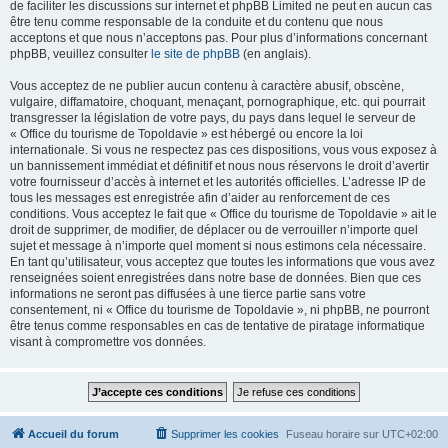
de faciliter les discussions sur internet et phpBB Limited ne peut en aucun cas
être tenu comme responsable de la conduite et du contenu que nous
acceptons et que nous n’acceptons pas. Pour plus d’informations concernant
phpBB, veuillez consulter
le site de phpBB
(en anglais).
Vous acceptez de ne publier aucun contenu à caractère abusif, obscène,
vulgaire, diffamatoire, choquant, menaçant, pornographique, etc. qui pourrait
transgresser la législation de votre pays, du pays dans lequel le serveur de
« Office du tourisme de Topoldavie » est hébergé ou encore la loi
internationale. Si vous ne respectez pas ces dispositions, vous vous exposez à
un bannissement immédiat et définitif et nous nous réservons le droit d’avertir
votre fournisseur d’accès à internet et les autorités officielles. L’adresse IP de
tous les messages est enregistrée afin d’aider au renforcement de ces
conditions. Vous acceptez le fait que « Office du tourisme de Topoldavie » ait le
droit de supprimer, de modifier, de déplacer ou de verrouiller n’importe quel
sujet et message à n’importe quel moment si nous estimons cela nécessaire.
En tant qu’utilisateur, vous acceptez que toutes les informations que vous avez
renseignées soient enregistrées dans notre base de données. Bien que ces
informations ne seront pas diffusées à une tierce partie sans votre
consentement, ni « Office du tourisme de Topoldavie », ni phpBB, ne pourront
être tenus comme responsables en cas de tentative de piratage informatique
visant à compromettre vos données.
Accueil du forum
Supprimer les cookies
Fuseau horaire sur
UTC+02:00