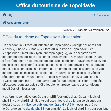
Office du tourisme de Topoldavie
FAQ
Connexion
Accueil du forum
Langue :
Office du tourisme de Topoldavie - Inscription
En accédant à « Office du tourisme de Topoldavie » (désigné ci-après par
« nous », « notre », « nos », « Office du tourisme de Topoldavie » et
« https://web1-math.univ-lyon1.fr/prepa-agreg »), vous acceptez d’être
légalement responsable des conditions suivantes. Si vous n’acceptez pas
d’être légalement responsable de toutes les conditions suivantes, veuillez ne
pas utiliser et accéder à « Office du tourisme de Topoldavie ». Nous pouvons
modifier ces conditions à n’importe quel moment et nous essaierons de vous
informer de ces modifications, bien que nous vous conseillons de vérifier
régulièrement par vous-même. En effet, si vous continuez à participer à
« Office du tourisme de Topoldavie » après que des modifications aient été
effectuées, vous acceptez d’être légalement responsable des conditions
modifiées et mises à jour.
Nos forums sont développés par phpBB (désignés ci-après par « logiciel
phpBB » et « phpBB Limited ») qui est un logiciel de forum de discussions
déclaré sous la «
licence publique générale GNU 2.0
» et qui peut être
téléchargé sur
le site de phpBB
(en anglais). Le logiciel phpBB a pour seul but