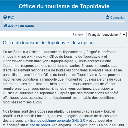
Office du tourisme de Topoldavie
FAQ
Connexion
Accueil du forum
Langue :
Office du tourisme de Topoldavie - Inscription
En accédant à « Office du tourisme de Topoldavie » (désigné ci-après par
« nous », « notre », « nos », « Office du tourisme de Topoldavie » et
« https://web1-math.univ-lyon1.fr/prepa-agreg »), vous acceptez d’être
légalement responsable des conditions suivantes. Si vous n’acceptez pas
d’être légalement responsable de toutes les conditions suivantes, veuillez ne
pas utiliser et accéder à « Office du tourisme de Topoldavie ». Nous pouvons
modifier ces conditions à n’importe quel moment et nous essaierons de vous
informer de ces modifications, bien que nous vous conseillons de vérifier
régulièrement par vous-même. En effet, si vous continuez à participer à
« Office du tourisme de Topoldavie » après que des modifications aient été
effectuées, vous acceptez d’être légalement responsable des conditions
modifiées et mises à jour.
Nos forums sont développés par phpBB (désignés ci-après par « logiciel
phpBB » et « phpBB Limited ») qui est un logiciel de forum de discussions
déclaré sous la «
licence publique générale GNU 2.0
» et qui peut être
téléchargé sur
le site de phpBB
(en anglais). Le logiciel phpBB a pour seul but