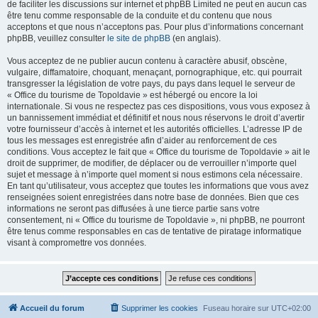
de faciliter les discussions sur internet et phpBB Limited ne peut en aucun cas
être tenu comme responsable de la conduite et du contenu que nous
acceptons et que nous n’acceptons pas. Pour plus d’informations concernant
phpBB, veuillez consulter
le site de phpBB
(en anglais).
Vous acceptez de ne publier aucun contenu à caractère abusif, obscène,
vulgaire, diffamatoire, choquant, menaçant, pornographique, etc. qui pourrait
transgresser la législation de votre pays, du pays dans lequel le serveur de
« Office du tourisme de Topoldavie » est hébergé ou encore la loi
internationale. Si vous ne respectez pas ces dispositions, vous vous exposez à
un bannissement immédiat et définitif et nous nous réservons le droit d’avertir
votre fournisseur d’accès à internet et les autorités officielles. L’adresse IP de
tous les messages est enregistrée afin d’aider au renforcement de ces
conditions. Vous acceptez le fait que « Office du tourisme de Topoldavie » ait le
droit de supprimer, de modifier, de déplacer ou de verrouiller n’importe quel
sujet et message à n’importe quel moment si nous estimons cela nécessaire.
En tant qu’utilisateur, vous acceptez que toutes les informations que vous avez
renseignées soient enregistrées dans notre base de données. Bien que ces
informations ne seront pas diffusées à une tierce partie sans votre
consentement, ni « Office du tourisme de Topoldavie », ni phpBB, ne pourront
être tenus comme responsables en cas de tentative de piratage informatique
visant à compromettre vos données.
Accueil du forum
Supprimer les cookies
Fuseau horaire sur
UTC+02:00