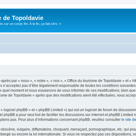
e de Topoldavie
sur un corps fini. À la fin, ça fait zéro. »
après par « nous », « notre », « nos », « Office du tourisme de Topoldavie » et « h
 n’acceptez pas d’être légalement responsable de toutes les conditions suivantes, v
e quel moment et nous essaierons de vous informer de ces modifications, bien que 
ourisme de Topoldavie » après que des modifications aient été effectuées, vous acce
 logiciel phpBB » et « phpBB Limited ») qui est un logiciel de forum de discussio
iel phpBB a pour seul but de faciliter les discussions sur internet et phpBB Limit
ptons pas. Pour plus d’informations concernant phpBB, veuillez consulter
le site 
obscène, vulgaire, diffamatoire, choquant, menaçant, pornographique, etc. qui pourr
ébergé ou encore la loi internationale. Si vous ne respectez pas ces dispositions, 