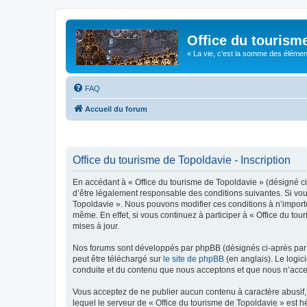
Office du tourism
« La vie, c'est la somme des éléments 
FAQ
Accueil du forum
Office du tourisme de Topoldavie - Inscription
En accédant à « Office du tourisme de Topoldavie » (désigné ci-
d’être légalement responsable des conditions suivantes. Si vous
Topoldavie ». Nous pouvons modifier ces conditions à n’import
même. En effet, si vous continuez à participer à « Office du t
mises à jour.
Nos forums sont développés par phpBB (désignés ci-après par «
peut être téléchargé sur
le site de phpBB
(en anglais). Le logic
conduite et du contenu que nous acceptons et que nous n’acce
Vous acceptez de ne publier aucun contenu à caractère abusif, 
lequel le serveur de « Office du tourisme de Topoldavie » est h