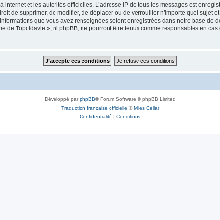
 à internet et les autorités officielles. L’adresse IP de tous les messages est enregi
e droit de supprimer, de modifier, de déplacer ou de verrouiller n’importe quel suje
es informations que vous avez renseignées soient enregistrées dans notre base de 
isme de Topoldavie », ni phpBB, ne pourront être tenus comme responsables en cas 
Développé par
phpBB
® Forum Software © phpBB Limited
Traduction française officielle
©
Miles Cellar
Confidentialité
|
Conditions