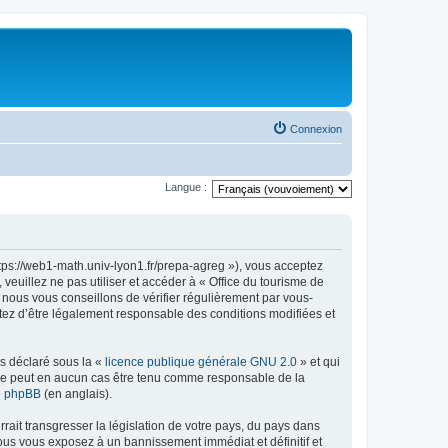
Connexion
Langue :
ttps://web1-math.univ-lyon1.fr/prepa-agreg »), vous acceptez
euillez ne pas utiliser et accéder à « Office du tourisme de
nous vous conseillons de vérifier régulièrement par vous-
ptez d’être légalement responsable des conditions modifiées et
ns déclaré sous la «
licence publique générale GNU 2.0
» et qui
ed ne peut en aucun cas être tenu comme responsable de la
de phpBB
(en anglais).
ait transgresser la législation de votre pays, du pays dans
vous vous exposez à un bannissement immédiat et définitif et