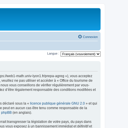
Connexion
Langue :
ttps://web1-math.univ-lyon1.fr/prepa-agreg »), vous acceptez
euillez ne pas utiliser et accéder à « Office du tourisme de
nous vous conseillons de vérifier régulièrement par vous-
ptez d’être légalement responsable des conditions modifiées et
ns déclaré sous la «
licence publique générale GNU 2.0
» et qui
ed ne peut en aucun cas être tenu comme responsable de la
de phpBB
(en anglais).
ait transgresser la législation de votre pays, du pays dans
vous vous exposez à un bannissement immédiat et définitif et