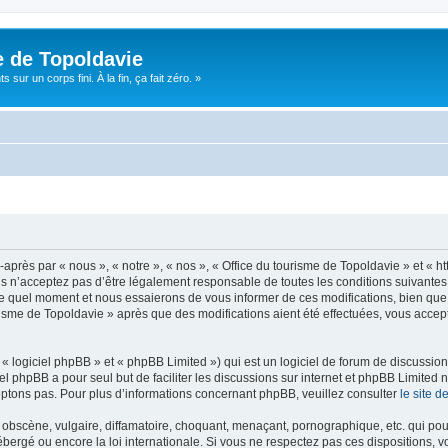
e de Topoldavie
sur un corps fini. À la fin, ça fait zéro. »
après par « nous », « notre », « nos », « Office du tourisme de Topoldavie » et « h
 n’acceptez pas d’être légalement responsable de toutes les conditions suivantes, v
e quel moment et nous essaierons de vous informer de ces modifications, bien que 
ourisme de Topoldavie » après que des modifications aient été effectuées, vous acce
 logiciel phpBB » et « phpBB Limited ») qui est un logiciel de forum de discussio
iel phpBB a pour seul but de faciliter les discussions sur internet et phpBB Limit
ptons pas. Pour plus d’informations concernant phpBB, veuillez consulter
le site 
obscène, vulgaire, diffamatoire, choquant, menaçant, pornographique, etc. qui pourr
ébergé ou encore la loi internationale. Si vous ne respectez pas ces dispositions, 