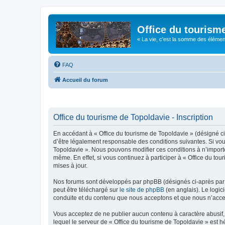
Office du tourism
« La vie, c'est la somme des éléments 
FAQ
Accueil du forum
Office du tourisme de Topoldavie - Inscription
En accédant à « Office du tourisme de Topoldavie » (désigné ci-
d’être légalement responsable des conditions suivantes. Si vous
Topoldavie ». Nous pouvons modifier ces conditions à n’import
même. En effet, si vous continuez à participer à « Office du t
mises à jour.
Nos forums sont développés par phpBB (désignés ci-après par «
peut être téléchargé sur
le site de phpBB
(en anglais). Le logic
conduite et du contenu que nous acceptons et que nous n’acce
Vous acceptez de ne publier aucun contenu à caractère abusif, 
lequel le serveur de « Office du tourisme de Topoldavie » est h