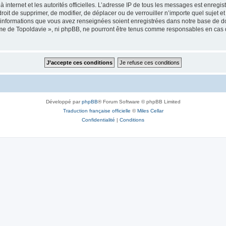
 à internet et les autorités officielles. L’adresse IP de tous les messages est enregi
e droit de supprimer, de modifier, de déplacer ou de verrouiller n’importe quel suje
es informations que vous avez renseignées soient enregistrées dans notre base de 
isme de Topoldavie », ni phpBB, ne pourront être tenus comme responsables en cas 
Développé par
phpBB
® Forum Software © phpBB Limited
Traduction française officielle
©
Miles Cellar
Confidentialité
|
Conditions