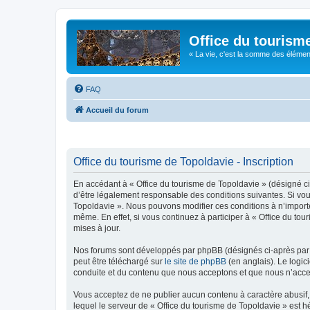
Office du tourism
« La vie, c'est la somme des éléments 
FAQ
Accueil du forum
Office du tourisme de Topoldavie - Inscription
En accédant à « Office du tourisme de Topoldavie » (désigné ci-
d’être légalement responsable des conditions suivantes. Si vous
Topoldavie ». Nous pouvons modifier ces conditions à n’import
même. En effet, si vous continuez à participer à « Office du t
mises à jour.
Nos forums sont développés par phpBB (désignés ci-après par «
peut être téléchargé sur
le site de phpBB
(en anglais). Le logic
conduite et du contenu que nous acceptons et que nous n’acce
Vous acceptez de ne publier aucun contenu à caractère abusif, 
lequel le serveur de « Office du tourisme de Topoldavie » est h