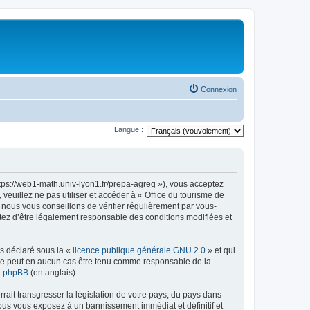
Connexion
Langue :
ttps://web1-math.univ-lyon1.fr/prepa-agreg »), vous acceptez
euillez ne pas utiliser et accéder à « Office du tourisme de
nous vous conseillons de vérifier régulièrement par vous-
ptez d’être légalement responsable des conditions modifiées et
ns déclaré sous la «
licence publique générale GNU 2.0
» et qui
ed ne peut en aucun cas être tenu comme responsable de la
de phpBB
(en anglais).
ait transgresser la législation de votre pays, du pays dans
vous vous exposez à un bannissement immédiat et définitif et