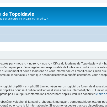
e de Topoldavie
sur un corps fini. À la fin, ça fait zéro. »
après par « nous », « notre », « nos », « Office du tourisme de Topoldavie » et « h
 n’acceptez pas d’être légalement responsable de toutes les conditions suivantes, v
e quel moment et nous essaierons de vous informer de ces modifications, bien que 
ourisme de Topoldavie » après que des modifications aient été effectuées, vous acce
 logiciel phpBB » et « phpBB Limited ») qui est un logiciel de forum de discussio
iel phpBB a pour seul but de faciliter les discussions sur internet et phpBB Limit
ptons pas. Pour plus d’informations concernant phpBB, veuillez consulter
le site 
obscène, vulgaire, diffamatoire, choquant, menaçant, pornographique, etc. qui pourr
ébergé ou encore la loi internationale. Si vous ne respectez pas ces dispositions, 