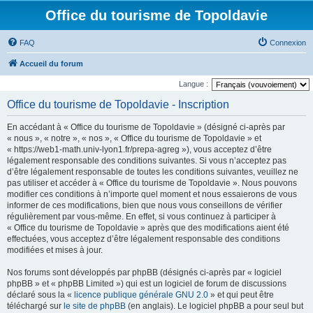
Office du tourisme de Topoldavie
FAQ
Connexion
Accueil du forum
Langue :
Office du tourisme de Topoldavie - Inscription
En accédant à « Office du tourisme de Topoldavie » (désigné ci-après par
« nous », « notre », « nos », « Office du tourisme de Topoldavie » et
« https://web1-math.univ-lyon1.fr/prepa-agreg »), vous acceptez d’être
légalement responsable des conditions suivantes. Si vous n’acceptez pas
d’être légalement responsable de toutes les conditions suivantes, veuillez ne
pas utiliser et accéder à « Office du tourisme de Topoldavie ». Nous pouvons
modifier ces conditions à n’importe quel moment et nous essaierons de vous
informer de ces modifications, bien que nous vous conseillons de vérifier
régulièrement par vous-même. En effet, si vous continuez à participer à
« Office du tourisme de Topoldavie » après que des modifications aient été
effectuées, vous acceptez d’être légalement responsable des conditions
modifiées et mises à jour.
Nos forums sont développés par phpBB (désignés ci-après par « logiciel
phpBB » et « phpBB Limited ») qui est un logiciel de forum de discussions
déclaré sous la «
licence publique générale GNU 2.0
» et qui peut être
téléchargé sur
le site de phpBB
(en anglais). Le logiciel phpBB a pour seul but