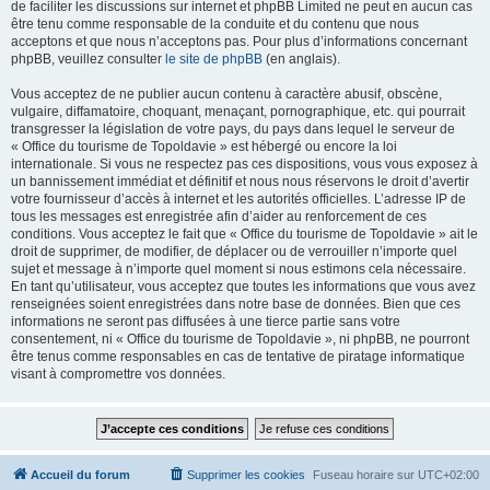
de faciliter les discussions sur internet et phpBB Limited ne peut en aucun cas
être tenu comme responsable de la conduite et du contenu que nous
acceptons et que nous n’acceptons pas. Pour plus d’informations concernant
phpBB, veuillez consulter
le site de phpBB
(en anglais).
Vous acceptez de ne publier aucun contenu à caractère abusif, obscène,
vulgaire, diffamatoire, choquant, menaçant, pornographique, etc. qui pourrait
transgresser la législation de votre pays, du pays dans lequel le serveur de
« Office du tourisme de Topoldavie » est hébergé ou encore la loi
internationale. Si vous ne respectez pas ces dispositions, vous vous exposez à
un bannissement immédiat et définitif et nous nous réservons le droit d’avertir
votre fournisseur d’accès à internet et les autorités officielles. L’adresse IP de
tous les messages est enregistrée afin d’aider au renforcement de ces
conditions. Vous acceptez le fait que « Office du tourisme de Topoldavie » ait le
droit de supprimer, de modifier, de déplacer ou de verrouiller n’importe quel
sujet et message à n’importe quel moment si nous estimons cela nécessaire.
En tant qu’utilisateur, vous acceptez que toutes les informations que vous avez
renseignées soient enregistrées dans notre base de données. Bien que ces
informations ne seront pas diffusées à une tierce partie sans votre
consentement, ni « Office du tourisme de Topoldavie », ni phpBB, ne pourront
être tenus comme responsables en cas de tentative de piratage informatique
visant à compromettre vos données.
Accueil du forum
Supprimer les cookies
Fuseau horaire sur
UTC+02:00