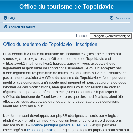
Office du tourisme de Topoldavie
FAQ
Connexion
Accueil du forum
Langue :
Office du tourisme de Topoldavie - Inscription
En accédant à « Office du tourisme de Topoldavie » (désigné ci-après par
« nous », « notre », « nos », « Office du tourisme de Topoldavie » et
« https://web1-math.univ-lyon1.fr/prepa-agreg »), vous acceptez d’être
légalement responsable des conditions suivantes. Si vous n’acceptez pas
d’être légalement responsable de toutes les conditions suivantes, veuillez ne
pas utiliser et accéder à « Office du tourisme de Topoldavie ». Nous pouvons
modifier ces conditions à n’importe quel moment et nous essaierons de vous
informer de ces modifications, bien que nous vous conseillons de vérifier
régulièrement par vous-même. En effet, si vous continuez à participer à
« Office du tourisme de Topoldavie » après que des modifications aient été
effectuées, vous acceptez d’être légalement responsable des conditions
modifiées et mises à jour.
Nos forums sont développés par phpBB (désignés ci-après par « logiciel
phpBB » et « phpBB Limited ») qui est un logiciel de forum de discussions
déclaré sous la «
licence publique générale GNU 2.0
» et qui peut être
téléchargé sur
le site de phpBB
(en anglais). Le logiciel phpBB a pour seul but