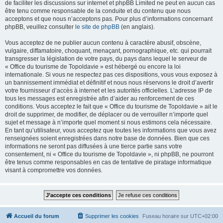
de faciliter les discussions sur internet et phpBB Limited ne peut en aucun cas
être tenu comme responsable de la conduite et du contenu que nous
acceptons et que nous n’acceptons pas. Pour plus d’informations concernant
phpBB, veuillez consulter
le site de phpBB
(en anglais).
Vous acceptez de ne publier aucun contenu à caractère abusif, obscène,
vulgaire, diffamatoire, choquant, menaçant, pornographique, etc. qui pourrait
transgresser la législation de votre pays, du pays dans lequel le serveur de
« Office du tourisme de Topoldavie » est hébergé ou encore la loi
internationale. Si vous ne respectez pas ces dispositions, vous vous exposez à
un bannissement immédiat et définitif et nous nous réservons le droit d’avertir
votre fournisseur d’accès à internet et les autorités officielles. L’adresse IP de
tous les messages est enregistrée afin d’aider au renforcement de ces
conditions. Vous acceptez le fait que « Office du tourisme de Topoldavie » ait le
droit de supprimer, de modifier, de déplacer ou de verrouiller n’importe quel
sujet et message à n’importe quel moment si nous estimons cela nécessaire.
En tant qu’utilisateur, vous acceptez que toutes les informations que vous avez
renseignées soient enregistrées dans notre base de données. Bien que ces
informations ne seront pas diffusées à une tierce partie sans votre
consentement, ni « Office du tourisme de Topoldavie », ni phpBB, ne pourront
être tenus comme responsables en cas de tentative de piratage informatique
visant à compromettre vos données.
Accueil du forum
Supprimer les cookies
Fuseau horaire sur
UTC+02:00