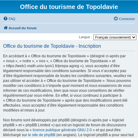
Office du tourisme de Topoldavie
FAQ
Connexion
Accueil du forum
Langue :
Office du tourisme de Topoldavie - Inscription
En accédant à « Office du tourisme de Topoldavie » (désigné ci-après par
« nous », « notre », « nos », « Office du tourisme de Topoldavie » et
« https://web1-math.univ-lyon1.fr/prepa-agreg »), vous acceptez d’être
légalement responsable des conditions suivantes. Si vous n’acceptez pas
d’être légalement responsable de toutes les conditions suivantes, veuillez ne
pas utiliser et accéder à « Office du tourisme de Topoldavie ». Nous pouvons
modifier ces conditions à n’importe quel moment et nous essaierons de vous
informer de ces modifications, bien que nous vous conseillons de vérifier
régulièrement par vous-même. En effet, si vous continuez à participer à
« Office du tourisme de Topoldavie » après que des modifications aient été
effectuées, vous acceptez d’être légalement responsable des conditions
modifiées et mises à jour.
Nos forums sont développés par phpBB (désignés ci-après par « logiciel
phpBB » et « phpBB Limited ») qui est un logiciel de forum de discussions
déclaré sous la «
licence publique générale GNU 2.0
» et qui peut être
téléchargé sur
le site de phpBB
(en anglais). Le logiciel phpBB a pour seul but