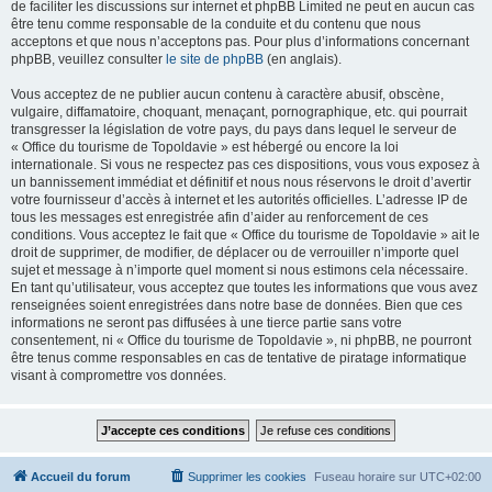
de faciliter les discussions sur internet et phpBB Limited ne peut en aucun cas
être tenu comme responsable de la conduite et du contenu que nous
acceptons et que nous n’acceptons pas. Pour plus d’informations concernant
phpBB, veuillez consulter
le site de phpBB
(en anglais).
Vous acceptez de ne publier aucun contenu à caractère abusif, obscène,
vulgaire, diffamatoire, choquant, menaçant, pornographique, etc. qui pourrait
transgresser la législation de votre pays, du pays dans lequel le serveur de
« Office du tourisme de Topoldavie » est hébergé ou encore la loi
internationale. Si vous ne respectez pas ces dispositions, vous vous exposez à
un bannissement immédiat et définitif et nous nous réservons le droit d’avertir
votre fournisseur d’accès à internet et les autorités officielles. L’adresse IP de
tous les messages est enregistrée afin d’aider au renforcement de ces
conditions. Vous acceptez le fait que « Office du tourisme de Topoldavie » ait le
droit de supprimer, de modifier, de déplacer ou de verrouiller n’importe quel
sujet et message à n’importe quel moment si nous estimons cela nécessaire.
En tant qu’utilisateur, vous acceptez que toutes les informations que vous avez
renseignées soient enregistrées dans notre base de données. Bien que ces
informations ne seront pas diffusées à une tierce partie sans votre
consentement, ni « Office du tourisme de Topoldavie », ni phpBB, ne pourront
être tenus comme responsables en cas de tentative de piratage informatique
visant à compromettre vos données.
Accueil du forum
Supprimer les cookies
Fuseau horaire sur
UTC+02:00