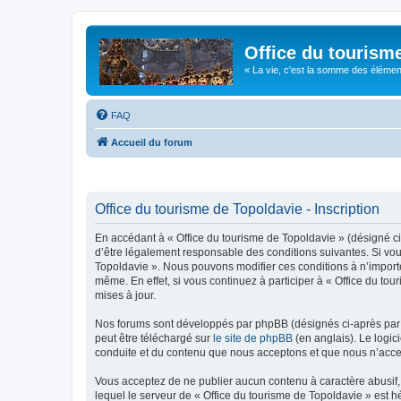
Office du tourism
« La vie, c'est la somme des éléments 
FAQ
Accueil du forum
Office du tourisme de Topoldavie - Inscription
En accédant à « Office du tourisme de Topoldavie » (désigné ci-
d’être légalement responsable des conditions suivantes. Si vous
Topoldavie ». Nous pouvons modifier ces conditions à n’import
même. En effet, si vous continuez à participer à « Office du t
mises à jour.
Nos forums sont développés par phpBB (désignés ci-après par «
peut être téléchargé sur
le site de phpBB
(en anglais). Le logic
conduite et du contenu que nous acceptons et que nous n’acce
Vous acceptez de ne publier aucun contenu à caractère abusif, 
lequel le serveur de « Office du tourisme de Topoldavie » est h