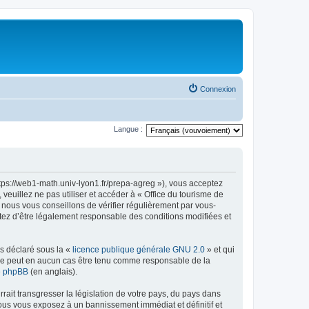
Connexion
Langue :
ttps://web1-math.univ-lyon1.fr/prepa-agreg »), vous acceptez
euillez ne pas utiliser et accéder à « Office du tourisme de
nous vous conseillons de vérifier régulièrement par vous-
ptez d’être légalement responsable des conditions modifiées et
ns déclaré sous la «
licence publique générale GNU 2.0
» et qui
ed ne peut en aucun cas être tenu comme responsable de la
de phpBB
(en anglais).
ait transgresser la législation de votre pays, du pays dans
vous vous exposez à un bannissement immédiat et définitif et