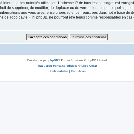
 à internet et les autorités officielles. L’adresse IP de tous les messages est enregi
e droit de supprimer, de modifier, de déplacer ou de verrouiller n’importe quel suje
es informations que vous avez renseignées soient enregistrées dans notre base de 
isme de Topoldavie », ni phpBB, ne pourront être tenus comme responsables en cas 
Développé par
phpBB
® Forum Software © phpBB Limited
Traduction française officielle
©
Miles Cellar
Confidentialité
|
Conditions