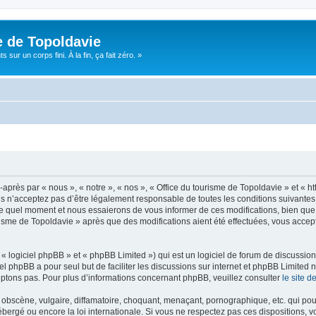
e de Topoldavie
sur un corps fini. À la fin, ça fait zéro. »
après par « nous », « notre », « nos », « Office du tourisme de Topoldavie » et « h
 n’acceptez pas d’être légalement responsable de toutes les conditions suivantes, v
e quel moment et nous essaierons de vous informer de ces modifications, bien que 
ourisme de Topoldavie » après que des modifications aient été effectuées, vous acce
 logiciel phpBB » et « phpBB Limited ») qui est un logiciel de forum de discussio
iel phpBB a pour seul but de faciliter les discussions sur internet et phpBB Limit
ptons pas. Pour plus d’informations concernant phpBB, veuillez consulter
le site 
obscène, vulgaire, diffamatoire, choquant, menaçant, pornographique, etc. qui pourr
ébergé ou encore la loi internationale. Si vous ne respectez pas ces dispositions, 