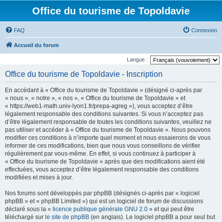
Office du tourisme de Topoldavie
FAQ
Connexion
Accueil du forum
Langue :
Office du tourisme de Topoldavie - Inscription
En accédant à « Office du tourisme de Topoldavie » (désigné ci-après par
« nous », « notre », « nos », « Office du tourisme de Topoldavie » et
« https://web1-math.univ-lyon1.fr/prepa-agreg »), vous acceptez d’être
légalement responsable des conditions suivantes. Si vous n’acceptez pas
d’être légalement responsable de toutes les conditions suivantes, veuillez ne
pas utiliser et accéder à « Office du tourisme de Topoldavie ». Nous pouvons
modifier ces conditions à n’importe quel moment et nous essaierons de vous
informer de ces modifications, bien que nous vous conseillons de vérifier
régulièrement par vous-même. En effet, si vous continuez à participer à
« Office du tourisme de Topoldavie » après que des modifications aient été
effectuées, vous acceptez d’être légalement responsable des conditions
modifiées et mises à jour.
Nos forums sont développés par phpBB (désignés ci-après par « logiciel
phpBB » et « phpBB Limited ») qui est un logiciel de forum de discussions
déclaré sous la «
licence publique générale GNU 2.0
» et qui peut être
téléchargé sur
le site de phpBB
(en anglais). Le logiciel phpBB a pour seul but