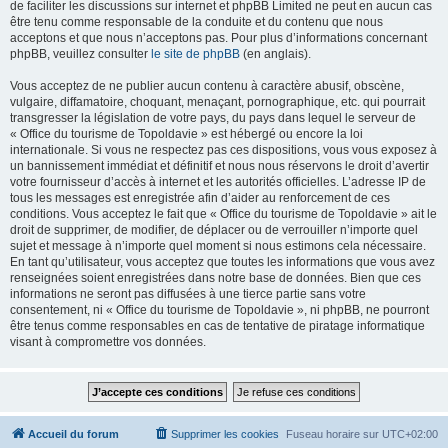
de faciliter les discussions sur internet et phpBB Limited ne peut en aucun cas
être tenu comme responsable de la conduite et du contenu que nous
acceptons et que nous n’acceptons pas. Pour plus d’informations concernant
phpBB, veuillez consulter
le site de phpBB
(en anglais).
Vous acceptez de ne publier aucun contenu à caractère abusif, obscène,
vulgaire, diffamatoire, choquant, menaçant, pornographique, etc. qui pourrait
transgresser la législation de votre pays, du pays dans lequel le serveur de
« Office du tourisme de Topoldavie » est hébergé ou encore la loi
internationale. Si vous ne respectez pas ces dispositions, vous vous exposez à
un bannissement immédiat et définitif et nous nous réservons le droit d’avertir
votre fournisseur d’accès à internet et les autorités officielles. L’adresse IP de
tous les messages est enregistrée afin d’aider au renforcement de ces
conditions. Vous acceptez le fait que « Office du tourisme de Topoldavie » ait le
droit de supprimer, de modifier, de déplacer ou de verrouiller n’importe quel
sujet et message à n’importe quel moment si nous estimons cela nécessaire.
En tant qu’utilisateur, vous acceptez que toutes les informations que vous avez
renseignées soient enregistrées dans notre base de données. Bien que ces
informations ne seront pas diffusées à une tierce partie sans votre
consentement, ni « Office du tourisme de Topoldavie », ni phpBB, ne pourront
être tenus comme responsables en cas de tentative de piratage informatique
visant à compromettre vos données.
Accueil du forum
Supprimer les cookies
Fuseau horaire sur
UTC+02:00