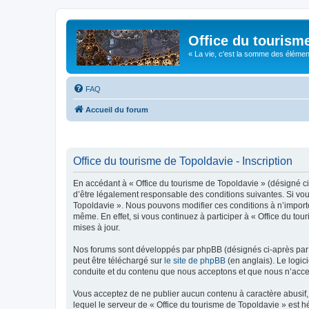
Office du tourism
« La vie, c'est la somme des éléments 
FAQ
Accueil du forum
Office du tourisme de Topoldavie - Inscription
En accédant à « Office du tourisme de Topoldavie » (désigné ci-
d’être légalement responsable des conditions suivantes. Si vous
Topoldavie ». Nous pouvons modifier ces conditions à n’import
même. En effet, si vous continuez à participer à « Office du t
mises à jour.
Nos forums sont développés par phpBB (désignés ci-après par «
peut être téléchargé sur
le site de phpBB
(en anglais). Le logic
conduite et du contenu que nous acceptons et que nous n’acce
Vous acceptez de ne publier aucun contenu à caractère abusif, 
lequel le serveur de « Office du tourisme de Topoldavie » est h