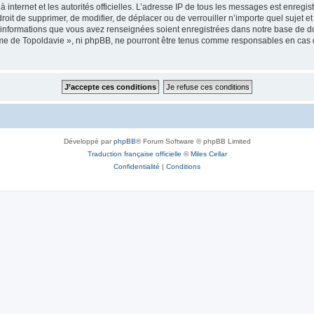
 à internet et les autorités officielles. L’adresse IP de tous les messages est enregi
e droit de supprimer, de modifier, de déplacer ou de verrouiller n’importe quel suje
es informations que vous avez renseignées soient enregistrées dans notre base de 
isme de Topoldavie », ni phpBB, ne pourront être tenus comme responsables en cas 
Développé par
phpBB
® Forum Software © phpBB Limited
Traduction française officielle
©
Miles Cellar
Confidentialité
|
Conditions