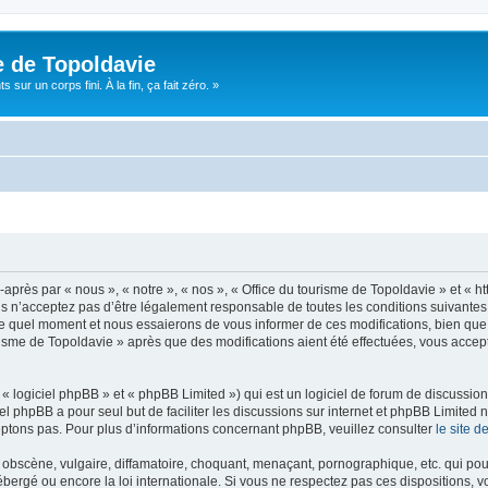
e de Topoldavie
sur un corps fini. À la fin, ça fait zéro. »
après par « nous », « notre », « nos », « Office du tourisme de Topoldavie » et « h
 n’acceptez pas d’être légalement responsable de toutes les conditions suivantes, v
e quel moment et nous essaierons de vous informer de ces modifications, bien que 
ourisme de Topoldavie » après que des modifications aient été effectuées, vous acce
 logiciel phpBB » et « phpBB Limited ») qui est un logiciel de forum de discussio
iel phpBB a pour seul but de faciliter les discussions sur internet et phpBB Limit
ptons pas. Pour plus d’informations concernant phpBB, veuillez consulter
le site 
obscène, vulgaire, diffamatoire, choquant, menaçant, pornographique, etc. qui pourr
ébergé ou encore la loi internationale. Si vous ne respectez pas ces dispositions, 