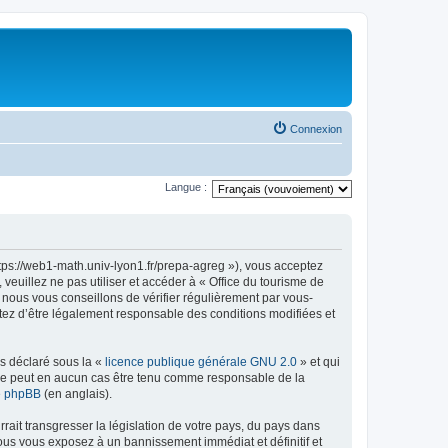
Connexion
Langue :
ttps://web1-math.univ-lyon1.fr/prepa-agreg »), vous acceptez
euillez ne pas utiliser et accéder à « Office du tourisme de
nous vous conseillons de vérifier régulièrement par vous-
ptez d’être légalement responsable des conditions modifiées et
ns déclaré sous la «
licence publique générale GNU 2.0
» et qui
ed ne peut en aucun cas être tenu comme responsable de la
de phpBB
(en anglais).
ait transgresser la législation de votre pays, du pays dans
vous vous exposez à un bannissement immédiat et définitif et