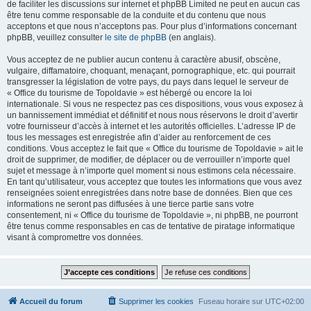
de faciliter les discussions sur internet et phpBB Limited ne peut en aucun cas
être tenu comme responsable de la conduite et du contenu que nous
acceptons et que nous n’acceptons pas. Pour plus d’informations concernant
phpBB, veuillez consulter
le site de phpBB
(en anglais).
Vous acceptez de ne publier aucun contenu à caractère abusif, obscène,
vulgaire, diffamatoire, choquant, menaçant, pornographique, etc. qui pourrait
transgresser la législation de votre pays, du pays dans lequel le serveur de
« Office du tourisme de Topoldavie » est hébergé ou encore la loi
internationale. Si vous ne respectez pas ces dispositions, vous vous exposez à
un bannissement immédiat et définitif et nous nous réservons le droit d’avertir
votre fournisseur d’accès à internet et les autorités officielles. L’adresse IP de
tous les messages est enregistrée afin d’aider au renforcement de ces
conditions. Vous acceptez le fait que « Office du tourisme de Topoldavie » ait le
droit de supprimer, de modifier, de déplacer ou de verrouiller n’importe quel
sujet et message à n’importe quel moment si nous estimons cela nécessaire.
En tant qu’utilisateur, vous acceptez que toutes les informations que vous avez
renseignées soient enregistrées dans notre base de données. Bien que ces
informations ne seront pas diffusées à une tierce partie sans votre
consentement, ni « Office du tourisme de Topoldavie », ni phpBB, ne pourront
être tenus comme responsables en cas de tentative de piratage informatique
visant à compromettre vos données.
Accueil du forum
Supprimer les cookies
Fuseau horaire sur
UTC+02:00