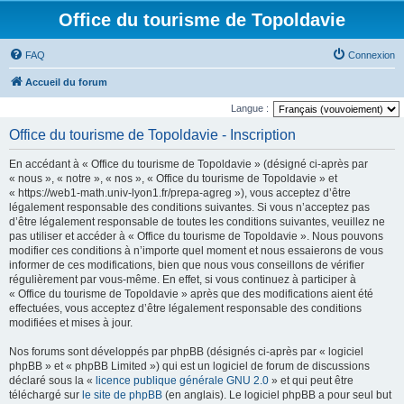
Office du tourisme de Topoldavie
FAQ
Connexion
Accueil du forum
Langue :
Office du tourisme de Topoldavie - Inscription
En accédant à « Office du tourisme de Topoldavie » (désigné ci-après par
« nous », « notre », « nos », « Office du tourisme de Topoldavie » et
« https://web1-math.univ-lyon1.fr/prepa-agreg »), vous acceptez d’être
légalement responsable des conditions suivantes. Si vous n’acceptez pas
d’être légalement responsable de toutes les conditions suivantes, veuillez ne
pas utiliser et accéder à « Office du tourisme de Topoldavie ». Nous pouvons
modifier ces conditions à n’importe quel moment et nous essaierons de vous
informer de ces modifications, bien que nous vous conseillons de vérifier
régulièrement par vous-même. En effet, si vous continuez à participer à
« Office du tourisme de Topoldavie » après que des modifications aient été
effectuées, vous acceptez d’être légalement responsable des conditions
modifiées et mises à jour.
Nos forums sont développés par phpBB (désignés ci-après par « logiciel
phpBB » et « phpBB Limited ») qui est un logiciel de forum de discussions
déclaré sous la «
licence publique générale GNU 2.0
» et qui peut être
téléchargé sur
le site de phpBB
(en anglais). Le logiciel phpBB a pour seul but