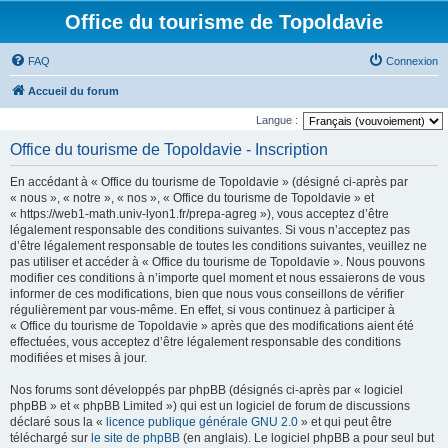
Office du tourisme de Topoldavie
FAQ
Connexion
Accueil du forum
Langue :
Office du tourisme de Topoldavie - Inscription
En accédant à « Office du tourisme de Topoldavie » (désigné ci-après par
« nous », « notre », « nos », « Office du tourisme de Topoldavie » et
« https://web1-math.univ-lyon1.fr/prepa-agreg »), vous acceptez d’être
légalement responsable des conditions suivantes. Si vous n’acceptez pas
d’être légalement responsable de toutes les conditions suivantes, veuillez ne
pas utiliser et accéder à « Office du tourisme de Topoldavie ». Nous pouvons
modifier ces conditions à n’importe quel moment et nous essaierons de vous
informer de ces modifications, bien que nous vous conseillons de vérifier
régulièrement par vous-même. En effet, si vous continuez à participer à
« Office du tourisme de Topoldavie » après que des modifications aient été
effectuées, vous acceptez d’être légalement responsable des conditions
modifiées et mises à jour.
Nos forums sont développés par phpBB (désignés ci-après par « logiciel
phpBB » et « phpBB Limited ») qui est un logiciel de forum de discussions
déclaré sous la «
licence publique générale GNU 2.0
» et qui peut être
téléchargé sur
le site de phpBB
(en anglais). Le logiciel phpBB a pour seul but