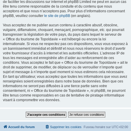
de faciliter les discussions sur internet et phpBB Limited ne peut en aucun cas
être tenu comme responsable de la conduite et du contenu que nous
acceptons et que nous n’acceptons pas. Pour plus d’informations concernant
phpBB, veuillez consulter
le site de phpBB
(en anglais).
Vous acceptez de ne publier aucun contenu à caractère abusif, obscène,
vulgaire, diffamatoire, choquant, menaçant, pornographique, etc. qui pourrait
transgresser la législation de votre pays, du pays dans lequel le serveur de
« Office du tourisme de Topoldavie » est hébergé ou encore la loi
internationale. Si vous ne respectez pas ces dispositions, vous vous exposez à
un bannissement immédiat et définitif et nous nous réservons le droit d’avertir
votre fournisseur d’accès à internet et les autorités officielles. L’adresse IP de
tous les messages est enregistrée afin d’aider au renforcement de ces
conditions. Vous acceptez le fait que « Office du tourisme de Topoldavie » ait le
droit de supprimer, de modifier, de déplacer ou de verrouiller n’importe quel
sujet et message à n’importe quel moment si nous estimons cela nécessaire.
En tant qu’utilisateur, vous acceptez que toutes les informations que vous avez
renseignées soient enregistrées dans notre base de données. Bien que ces
informations ne seront pas diffusées à une tierce partie sans votre
consentement, ni « Office du tourisme de Topoldavie », ni phpBB, ne pourront
être tenus comme responsables en cas de tentative de piratage informatique
visant à compromettre vos données.
Accueil du forum
Supprimer les cookies
Fuseau horaire sur
UTC+02:00