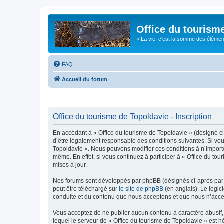
Office du tourism
« La vie, c'est la somme des éléments 
FAQ
Accueil du forum
Office du tourisme de Topoldavie - Inscription
En accédant à « Office du tourisme de Topoldavie » (désigné ci-
d’être légalement responsable des conditions suivantes. Si vous
Topoldavie ». Nous pouvons modifier ces conditions à n’import
même. En effet, si vous continuez à participer à « Office du t
mises à jour.
Nos forums sont développés par phpBB (désignés ci-après par «
peut être téléchargé sur
le site de phpBB
(en anglais). Le logic
conduite et du contenu que nous acceptons et que nous n’acce
Vous acceptez de ne publier aucun contenu à caractère abusif, 
lequel le serveur de « Office du tourisme de Topoldavie » est h