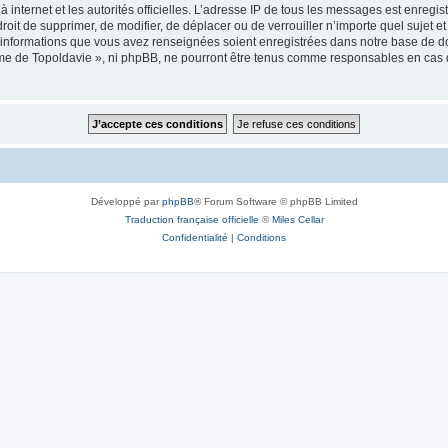
 à internet et les autorités officielles. L’adresse IP de tous les messages est enregi
e droit de supprimer, de modifier, de déplacer ou de verrouiller n’importe quel suje
es informations que vous avez renseignées soient enregistrées dans notre base de 
isme de Topoldavie », ni phpBB, ne pourront être tenus comme responsables en cas 
Développé par
phpBB
® Forum Software © phpBB Limited
Traduction française officielle
©
Miles Cellar
Confidentialité
|
Conditions