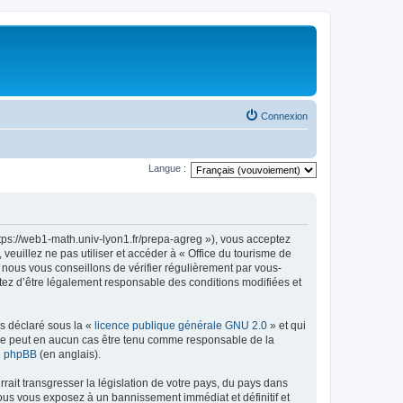
Connexion
Langue :
ttps://web1-math.univ-lyon1.fr/prepa-agreg »), vous acceptez
euillez ne pas utiliser et accéder à « Office du tourisme de
nous vous conseillons de vérifier régulièrement par vous-
ptez d’être légalement responsable des conditions modifiées et
ns déclaré sous la «
licence publique générale GNU 2.0
» et qui
ed ne peut en aucun cas être tenu comme responsable de la
de phpBB
(en anglais).
ait transgresser la législation de votre pays, du pays dans
vous vous exposez à un bannissement immédiat et définitif et