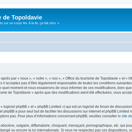
e de Topoldavie
sur un corps fini. À la fin, ça fait zéro. »
après par « nous », « notre », « nos », « Office du tourisme de Topoldavie » et « h
 n’acceptez pas d’être légalement responsable de toutes les conditions suivantes, v
e quel moment et nous essaierons de vous informer de ces modifications, bien que 
ourisme de Topoldavie » après que des modifications aient été effectuées, vous acce
 logiciel phpBB » et « phpBB Limited ») qui est un logiciel de forum de discussio
iel phpBB a pour seul but de faciliter les discussions sur internet et phpBB Limit
ptons pas. Pour plus d’informations concernant phpBB, veuillez consulter
le site 
obscène, vulgaire, diffamatoire, choquant, menaçant, pornographique, etc. qui pourr
ébergé ou encore la loi internationale. Si vous ne respectez pas ces dispositions, 