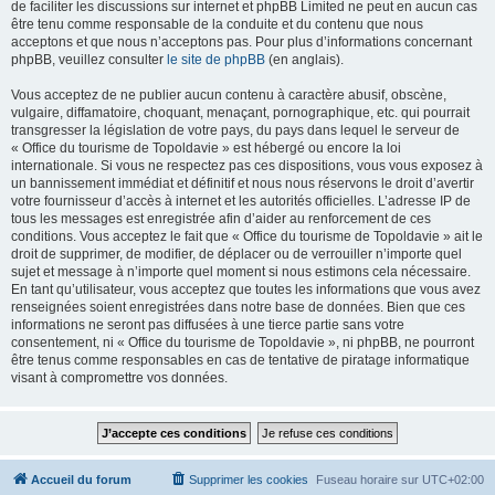
de faciliter les discussions sur internet et phpBB Limited ne peut en aucun cas
être tenu comme responsable de la conduite et du contenu que nous
acceptons et que nous n’acceptons pas. Pour plus d’informations concernant
phpBB, veuillez consulter
le site de phpBB
(en anglais).
Vous acceptez de ne publier aucun contenu à caractère abusif, obscène,
vulgaire, diffamatoire, choquant, menaçant, pornographique, etc. qui pourrait
transgresser la législation de votre pays, du pays dans lequel le serveur de
« Office du tourisme de Topoldavie » est hébergé ou encore la loi
internationale. Si vous ne respectez pas ces dispositions, vous vous exposez à
un bannissement immédiat et définitif et nous nous réservons le droit d’avertir
votre fournisseur d’accès à internet et les autorités officielles. L’adresse IP de
tous les messages est enregistrée afin d’aider au renforcement de ces
conditions. Vous acceptez le fait que « Office du tourisme de Topoldavie » ait le
droit de supprimer, de modifier, de déplacer ou de verrouiller n’importe quel
sujet et message à n’importe quel moment si nous estimons cela nécessaire.
En tant qu’utilisateur, vous acceptez que toutes les informations que vous avez
renseignées soient enregistrées dans notre base de données. Bien que ces
informations ne seront pas diffusées à une tierce partie sans votre
consentement, ni « Office du tourisme de Topoldavie », ni phpBB, ne pourront
être tenus comme responsables en cas de tentative de piratage informatique
visant à compromettre vos données.
Accueil du forum
Supprimer les cookies
Fuseau horaire sur
UTC+02:00