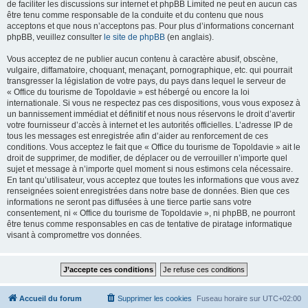
de faciliter les discussions sur internet et phpBB Limited ne peut en aucun cas
être tenu comme responsable de la conduite et du contenu que nous
acceptons et que nous n’acceptons pas. Pour plus d’informations concernant
phpBB, veuillez consulter
le site de phpBB
(en anglais).
Vous acceptez de ne publier aucun contenu à caractère abusif, obscène,
vulgaire, diffamatoire, choquant, menaçant, pornographique, etc. qui pourrait
transgresser la législation de votre pays, du pays dans lequel le serveur de
« Office du tourisme de Topoldavie » est hébergé ou encore la loi
internationale. Si vous ne respectez pas ces dispositions, vous vous exposez à
un bannissement immédiat et définitif et nous nous réservons le droit d’avertir
votre fournisseur d’accès à internet et les autorités officielles. L’adresse IP de
tous les messages est enregistrée afin d’aider au renforcement de ces
conditions. Vous acceptez le fait que « Office du tourisme de Topoldavie » ait le
droit de supprimer, de modifier, de déplacer ou de verrouiller n’importe quel
sujet et message à n’importe quel moment si nous estimons cela nécessaire.
En tant qu’utilisateur, vous acceptez que toutes les informations que vous avez
renseignées soient enregistrées dans notre base de données. Bien que ces
informations ne seront pas diffusées à une tierce partie sans votre
consentement, ni « Office du tourisme de Topoldavie », ni phpBB, ne pourront
être tenus comme responsables en cas de tentative de piratage informatique
visant à compromettre vos données.
Accueil du forum
Supprimer les cookies
Fuseau horaire sur
UTC+02:00