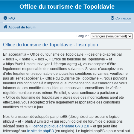
Office du tourisme de Topoldavie
FAQ
Connexion
Accueil du forum
Langue :
Office du tourisme de Topoldavie - Inscription
En accédant à « Office du tourisme de Topoldavie » (désigné ci-après par
« nous », « notre », « nos », « Office du tourisme de Topoldavie » et
« https://web1-math.univ-lyon1.fr/prepa-agreg »), vous acceptez d’être
légalement responsable des conditions suivantes. Si vous n’acceptez pas
d’être légalement responsable de toutes les conditions suivantes, veuillez ne
pas utiliser et accéder à « Office du tourisme de Topoldavie ». Nous pouvons
modifier ces conditions à n’importe quel moment et nous essaierons de vous
informer de ces modifications, bien que nous vous conseillons de vérifier
régulièrement par vous-même. En effet, si vous continuez à participer à
« Office du tourisme de Topoldavie » après que des modifications aient été
effectuées, vous acceptez d’être légalement responsable des conditions
modifiées et mises à jour.
Nos forums sont développés par phpBB (désignés ci-après par « logiciel
phpBB » et « phpBB Limited ») qui est un logiciel de forum de discussions
déclaré sous la «
licence publique générale GNU 2.0
» et qui peut être
téléchargé sur
le site de phpBB
(en anglais). Le logiciel phpBB a pour seul but