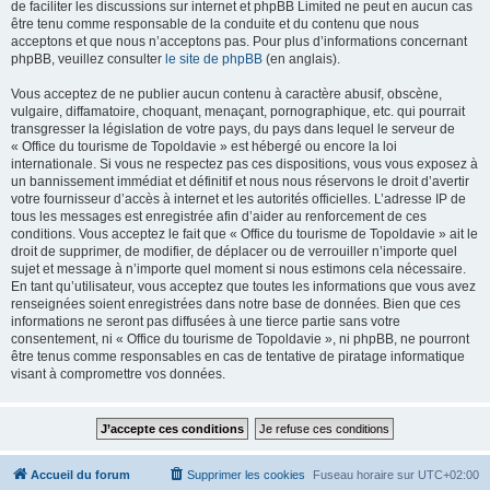
de faciliter les discussions sur internet et phpBB Limited ne peut en aucun cas
être tenu comme responsable de la conduite et du contenu que nous
acceptons et que nous n’acceptons pas. Pour plus d’informations concernant
phpBB, veuillez consulter
le site de phpBB
(en anglais).
Vous acceptez de ne publier aucun contenu à caractère abusif, obscène,
vulgaire, diffamatoire, choquant, menaçant, pornographique, etc. qui pourrait
transgresser la législation de votre pays, du pays dans lequel le serveur de
« Office du tourisme de Topoldavie » est hébergé ou encore la loi
internationale. Si vous ne respectez pas ces dispositions, vous vous exposez à
un bannissement immédiat et définitif et nous nous réservons le droit d’avertir
votre fournisseur d’accès à internet et les autorités officielles. L’adresse IP de
tous les messages est enregistrée afin d’aider au renforcement de ces
conditions. Vous acceptez le fait que « Office du tourisme de Topoldavie » ait le
droit de supprimer, de modifier, de déplacer ou de verrouiller n’importe quel
sujet et message à n’importe quel moment si nous estimons cela nécessaire.
En tant qu’utilisateur, vous acceptez que toutes les informations que vous avez
renseignées soient enregistrées dans notre base de données. Bien que ces
informations ne seront pas diffusées à une tierce partie sans votre
consentement, ni « Office du tourisme de Topoldavie », ni phpBB, ne pourront
être tenus comme responsables en cas de tentative de piratage informatique
visant à compromettre vos données.
Accueil du forum
Supprimer les cookies
Fuseau horaire sur
UTC+02:00