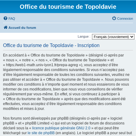
Office du tourisme de Topoldavie
FAQ
Connexion
Accueil du forum
Langue :
Office du tourisme de Topoldavie - Inscription
En accédant à « Office du tourisme de Topoldavie » (désigné ci-après par
« nous », « notre », « nos », « Office du tourisme de Topoldavie » et
« https://web1-math.univ-lyon1.fr/prepa-agreg »), vous acceptez d’être
légalement responsable des conditions suivantes. Si vous n’acceptez pas
d’être légalement responsable de toutes les conditions suivantes, veuillez ne
pas utiliser et accéder à « Office du tourisme de Topoldavie ». Nous pouvons
modifier ces conditions à n’importe quel moment et nous essaierons de vous
informer de ces modifications, bien que nous vous conseillons de vérifier
régulièrement par vous-même. En effet, si vous continuez à participer à
« Office du tourisme de Topoldavie » après que des modifications aient été
effectuées, vous acceptez d’être légalement responsable des conditions
modifiées et mises à jour.
Nos forums sont développés par phpBB (désignés ci-après par « logiciel
phpBB » et « phpBB Limited ») qui est un logiciel de forum de discussions
déclaré sous la «
licence publique générale GNU 2.0
» et qui peut être
téléchargé sur
le site de phpBB
(en anglais). Le logiciel phpBB a pour seul but