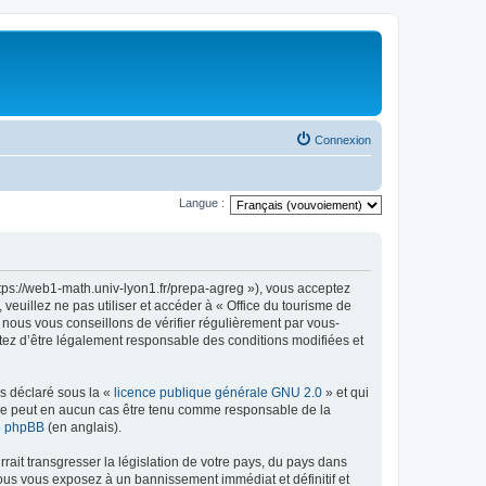
Connexion
Langue :
ttps://web1-math.univ-lyon1.fr/prepa-agreg »), vous acceptez
euillez ne pas utiliser et accéder à « Office du tourisme de
nous vous conseillons de vérifier régulièrement par vous-
ptez d’être légalement responsable des conditions modifiées et
ns déclaré sous la «
licence publique générale GNU 2.0
» et qui
ed ne peut en aucun cas être tenu comme responsable de la
de phpBB
(en anglais).
ait transgresser la législation de votre pays, du pays dans
vous vous exposez à un bannissement immédiat et définitif et