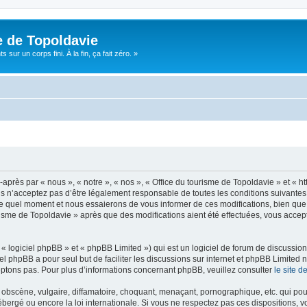
e de Topoldavie
sur un corps fini. À la fin, ça fait zéro. »
après par « nous », « notre », « nos », « Office du tourisme de Topoldavie » et « h
 n’acceptez pas d’être légalement responsable de toutes les conditions suivantes, v
e quel moment et nous essaierons de vous informer de ces modifications, bien que 
ourisme de Topoldavie » après que des modifications aient été effectuées, vous acce
 logiciel phpBB » et « phpBB Limited ») qui est un logiciel de forum de discussio
iel phpBB a pour seul but de faciliter les discussions sur internet et phpBB Limit
ptons pas. Pour plus d’informations concernant phpBB, veuillez consulter
le site 
obscène, vulgaire, diffamatoire, choquant, menaçant, pornographique, etc. qui pourr
ébergé ou encore la loi internationale. Si vous ne respectez pas ces dispositions, 