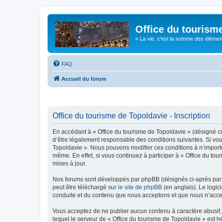
Office du tourism
« La vie, c'est la somme des éléments 
FAQ
Accueil du forum
Office du tourisme de Topoldavie - Inscription
En accédant à « Office du tourisme de Topoldavie » (désigné ci-
d’être légalement responsable des conditions suivantes. Si vous
Topoldavie ». Nous pouvons modifier ces conditions à n’import
même. En effet, si vous continuez à participer à « Office du t
mises à jour.
Nos forums sont développés par phpBB (désignés ci-après par «
peut être téléchargé sur
le site de phpBB
(en anglais). Le logic
conduite et du contenu que nous acceptons et que nous n’acce
Vous acceptez de ne publier aucun contenu à caractère abusif, 
lequel le serveur de « Office du tourisme de Topoldavie » est h