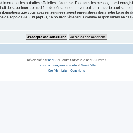
 à internet et les autorités officielles. L’adresse IP de tous les messages est enregi
e droit de supprimer, de modifier, de déplacer ou de verrouiller n’importe quel suje
es informations que vous avez renseignées soient enregistrées dans notre base de 
isme de Topoldavie », ni phpBB, ne pourront être tenus comme responsables en cas 
Développé par
phpBB
® Forum Software © phpBB Limited
Traduction française officielle
©
Miles Cellar
Confidentialité
|
Conditions