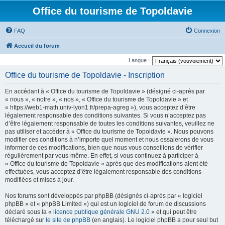
Office du tourisme de Topoldavie
FAQ
Connexion
Accueil du forum
Langue :
Office du tourisme de Topoldavie - Inscription
En accédant à « Office du tourisme de Topoldavie » (désigné ci-après par
« nous », « notre », « nos », « Office du tourisme de Topoldavie » et
« https://web1-math.univ-lyon1.fr/prepa-agreg »), vous acceptez d’être
légalement responsable des conditions suivantes. Si vous n’acceptez pas
d’être légalement responsable de toutes les conditions suivantes, veuillez ne
pas utiliser et accéder à « Office du tourisme de Topoldavie ». Nous pouvons
modifier ces conditions à n’importe quel moment et nous essaierons de vous
informer de ces modifications, bien que nous vous conseillons de vérifier
régulièrement par vous-même. En effet, si vous continuez à participer à
« Office du tourisme de Topoldavie » après que des modifications aient été
effectuées, vous acceptez d’être légalement responsable des conditions
modifiées et mises à jour.
Nos forums sont développés par phpBB (désignés ci-après par « logiciel
phpBB » et « phpBB Limited ») qui est un logiciel de forum de discussions
déclaré sous la «
licence publique générale GNU 2.0
» et qui peut être
téléchargé sur
le site de phpBB
(en anglais). Le logiciel phpBB a pour seul but