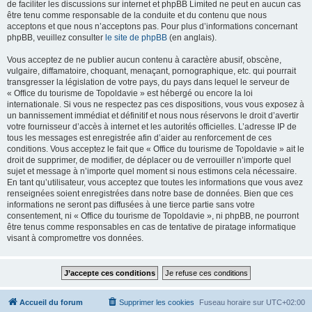
de faciliter les discussions sur internet et phpBB Limited ne peut en aucun cas
être tenu comme responsable de la conduite et du contenu que nous
acceptons et que nous n’acceptons pas. Pour plus d’informations concernant
phpBB, veuillez consulter
le site de phpBB
(en anglais).
Vous acceptez de ne publier aucun contenu à caractère abusif, obscène,
vulgaire, diffamatoire, choquant, menaçant, pornographique, etc. qui pourrait
transgresser la législation de votre pays, du pays dans lequel le serveur de
« Office du tourisme de Topoldavie » est hébergé ou encore la loi
internationale. Si vous ne respectez pas ces dispositions, vous vous exposez à
un bannissement immédiat et définitif et nous nous réservons le droit d’avertir
votre fournisseur d’accès à internet et les autorités officielles. L’adresse IP de
tous les messages est enregistrée afin d’aider au renforcement de ces
conditions. Vous acceptez le fait que « Office du tourisme de Topoldavie » ait le
droit de supprimer, de modifier, de déplacer ou de verrouiller n’importe quel
sujet et message à n’importe quel moment si nous estimons cela nécessaire.
En tant qu’utilisateur, vous acceptez que toutes les informations que vous avez
renseignées soient enregistrées dans notre base de données. Bien que ces
informations ne seront pas diffusées à une tierce partie sans votre
consentement, ni « Office du tourisme de Topoldavie », ni phpBB, ne pourront
être tenus comme responsables en cas de tentative de piratage informatique
visant à compromettre vos données.
Accueil du forum
Supprimer les cookies
Fuseau horaire sur
UTC+02:00