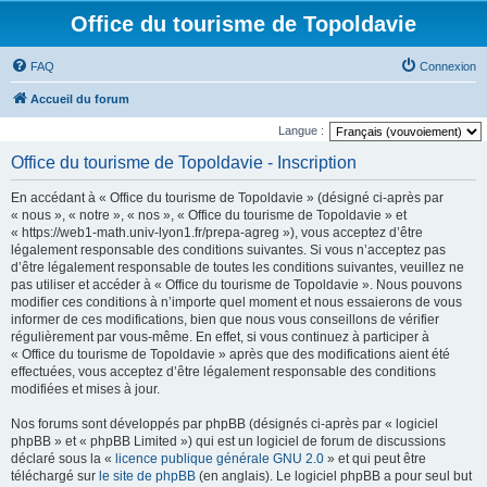
Office du tourisme de Topoldavie
FAQ
Connexion
Accueil du forum
Langue :
Office du tourisme de Topoldavie - Inscription
En accédant à « Office du tourisme de Topoldavie » (désigné ci-après par
« nous », « notre », « nos », « Office du tourisme de Topoldavie » et
« https://web1-math.univ-lyon1.fr/prepa-agreg »), vous acceptez d’être
légalement responsable des conditions suivantes. Si vous n’acceptez pas
d’être légalement responsable de toutes les conditions suivantes, veuillez ne
pas utiliser et accéder à « Office du tourisme de Topoldavie ». Nous pouvons
modifier ces conditions à n’importe quel moment et nous essaierons de vous
informer de ces modifications, bien que nous vous conseillons de vérifier
régulièrement par vous-même. En effet, si vous continuez à participer à
« Office du tourisme de Topoldavie » après que des modifications aient été
effectuées, vous acceptez d’être légalement responsable des conditions
modifiées et mises à jour.
Nos forums sont développés par phpBB (désignés ci-après par « logiciel
phpBB » et « phpBB Limited ») qui est un logiciel de forum de discussions
déclaré sous la «
licence publique générale GNU 2.0
» et qui peut être
téléchargé sur
le site de phpBB
(en anglais). Le logiciel phpBB a pour seul but