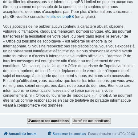
de faciliter les discussions sur internet et phpBB Limited ne peut en aucun cas
être tenu comme responsable de la conduite et du contenu que nous
acceptons et que nous n’acceptons pas. Pour plus d’informations concernant
phpBB, veuillez consulter
le site de phpBB
(en anglais).
Vous acceptez de ne publier aucun contenu à caractère abusif, obscène,
vulgaire, diffamatoire, choquant, menaçant, pornographique, etc. qui pourrait
transgresser la législation de votre pays, du pays dans lequel le serveur de
« Office du tourisme de Topoldavie » est hébergé ou encore la loi
internationale. Si vous ne respectez pas ces dispositions, vous vous exposez à
un bannissement immédiat et définitif et nous nous réservons le droit d’avertir
votre fournisseur d’accès à internet et les autorités officielles. L’adresse IP de
tous les messages est enregistrée afin d’aider au renforcement de ces
conditions. Vous acceptez le fait que « Office du tourisme de Topoldavie » ait le
droit de supprimer, de modifier, de déplacer ou de verrouiller n’importe quel
sujet et message à n’importe quel moment si nous estimons cela nécessaire.
En tant qu’utilisateur, vous acceptez que toutes les informations que vous avez
renseignées soient enregistrées dans notre base de données. Bien que ces
informations ne seront pas diffusées à une tierce partie sans votre
consentement, ni « Office du tourisme de Topoldavie », ni phpBB, ne pourront
être tenus comme responsables en cas de tentative de piratage informatique
visant à compromettre vos données.
Accueil du forum
Supprimer les cookies
Fuseau horaire sur
UTC+02:00