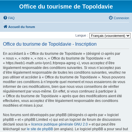
Office du tourisme de Topoldavie
FAQ
Connexion
Accueil du forum
Langue :
Office du tourisme de Topoldavie - Inscription
En accédant à « Office du tourisme de Topoldavie » (désigné ci-après par
« nous », « notre », « nos », « Office du tourisme de Topoldavie » et
« https://web1-math.univ-lyon1.fr/prepa-agreg »), vous acceptez d’être
légalement responsable des conditions suivantes. Si vous n’acceptez pas
d’être légalement responsable de toutes les conditions suivantes, veuillez ne
pas utiliser et accéder à « Office du tourisme de Topoldavie ». Nous pouvons
modifier ces conditions à n’importe quel moment et nous essaierons de vous
informer de ces modifications, bien que nous vous conseillons de vérifier
régulièrement par vous-même. En effet, si vous continuez à participer à
« Office du tourisme de Topoldavie » après que des modifications aient été
effectuées, vous acceptez d’être légalement responsable des conditions
modifiées et mises à jour.
Nos forums sont développés par phpBB (désignés ci-après par « logiciel
phpBB » et « phpBB Limited ») qui est un logiciel de forum de discussions
déclaré sous la «
licence publique générale GNU 2.0
» et qui peut être
téléchargé sur
le site de phpBB
(en anglais). Le logiciel phpBB a pour seul but