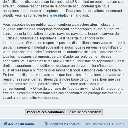
de faciliter les discussions sur internet et phpBB Limited ne peut en aucun cas
être tenu comme responsable de la conduite et du contenu que nous
acceptons et que nous n’acceptons pas. Pour plus d’informations concernant
phpBB, veuillez consulter
le site de phpBB
(en anglais).
Vous acceptez de ne publier aucun contenu à caractère abusif, obscène,
vulgaire, diffamatoire, choquant, menaçant, pornographique, etc. qui pourrait
transgresser la législation de votre pays, du pays dans lequel le serveur de
« Office du tourisme de Topoldavie » est hébergé ou encore la loi
internationale. Si vous ne respectez pas ces dispositions, vous vous exposez à
un bannissement immédiat et définitif et nous nous réservons le droit d’avertir
votre fournisseur d’accès à internet et les autorités officielles. L’adresse IP de
tous les messages est enregistrée afin d’aider au renforcement de ces
conditions. Vous acceptez le fait que « Office du tourisme de Topoldavie » ait le
droit de supprimer, de modifier, de déplacer ou de verrouiller n’importe quel
sujet et message à n’importe quel moment si nous estimons cela nécessaire.
En tant qu’utilisateur, vous acceptez que toutes les informations que vous avez
renseignées soient enregistrées dans notre base de données. Bien que ces
informations ne seront pas diffusées à une tierce partie sans votre
consentement, ni « Office du tourisme de Topoldavie », ni phpBB, ne pourront
être tenus comme responsables en cas de tentative de piratage informatique
visant à compromettre vos données.
Accueil du forum
Supprimer les cookies
Fuseau horaire sur
UTC+02:00