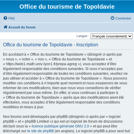
Office du tourisme de Topoldavie
FAQ
Connexion
Accueil du forum
Langue :
Office du tourisme de Topoldavie - Inscription
En accédant à « Office du tourisme de Topoldavie » (désigné ci-après par
« nous », « notre », « nos », « Office du tourisme de Topoldavie » et
« https://web1-math.univ-lyon1.fr/prepa-agreg »), vous acceptez d’être
légalement responsable des conditions suivantes. Si vous n’acceptez pas
d’être légalement responsable de toutes les conditions suivantes, veuillez ne
pas utiliser et accéder à « Office du tourisme de Topoldavie ». Nous pouvons
modifier ces conditions à n’importe quel moment et nous essaierons de vous
informer de ces modifications, bien que nous vous conseillons de vérifier
régulièrement par vous-même. En effet, si vous continuez à participer à
« Office du tourisme de Topoldavie » après que des modifications aient été
effectuées, vous acceptez d’être légalement responsable des conditions
modifiées et mises à jour.
Nos forums sont développés par phpBB (désignés ci-après par « logiciel
phpBB » et « phpBB Limited ») qui est un logiciel de forum de discussions
déclaré sous la «
licence publique générale GNU 2.0
» et qui peut être
téléchargé sur
le site de phpBB
(en anglais). Le logiciel phpBB a pour seul but