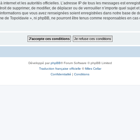
 à internet et les autorités officielles. L’adresse IP de tous les messages est enregi
e droit de supprimer, de modifier, de déplacer ou de verrouiller n’importe quel suje
es informations que vous avez renseignées soient enregistrées dans notre base de 
isme de Topoldavie », ni phpBB, ne pourront être tenus comme responsables en cas 
Développé par
phpBB
® Forum Software © phpBB Limited
Traduction française officielle
©
Miles Cellar
Confidentialité
|
Conditions