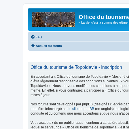
Office du tourism
« La vie, c'est la somme des éléments 
FAQ
Accueil du forum
Office du tourisme de Topoldavie - Inscription
En accédant à « Office du tourisme de Topoldavie » (désigné ci-
d’être légalement responsable des conditions suivantes. Si vous
Topoldavie ». Nous pouvons modifier ces conditions à n’import
même. En effet, si vous continuez à participer à « Office du t
mises à jour.
Nos forums sont développés par phpBB (désignés ci-après par «
peut être téléchargé sur
le site de phpBB
(en anglais). Le logic
conduite et du contenu que nous acceptons et que nous n’acce
Vous acceptez de ne publier aucun contenu à caractère abusif, 
lequel le serveur de « Office du tourisme de Topoldavie » est h