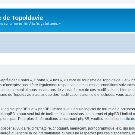
e de Topoldavie
sur un corps fini. À la fin, ça fait zéro. »
après par « nous », « notre », « nos », « Office du tourisme de Topoldavie » et « h
 n’acceptez pas d’être légalement responsable de toutes les conditions suivantes, v
e quel moment et nous essaierons de vous informer de ces modifications, bien que 
ourisme de Topoldavie » après que des modifications aient été effectuées, vous acce
 logiciel phpBB » et « phpBB Limited ») qui est un logiciel de forum de discussio
iel phpBB a pour seul but de faciliter les discussions sur internet et phpBB Limit
ptons pas. Pour plus d’informations concernant phpBB, veuillez consulter
le site 
obscène, vulgaire, diffamatoire, choquant, menaçant, pornographique, etc. qui pourr
ébergé ou encore la loi internationale. Si vous ne respectez pas ces dispositions, 