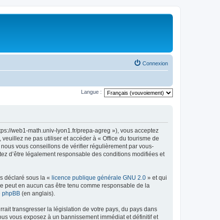
Connexion
Langue :
ttps://web1-math.univ-lyon1.fr/prepa-agreg »), vous acceptez
euillez ne pas utiliser et accéder à « Office du tourisme de
nous vous conseillons de vérifier régulièrement par vous-
ptez d’être légalement responsable des conditions modifiées et
ns déclaré sous la «
licence publique générale GNU 2.0
» et qui
ed ne peut en aucun cas être tenu comme responsable de la
de phpBB
(en anglais).
ait transgresser la législation de votre pays, du pays dans
vous vous exposez à un bannissement immédiat et définitif et