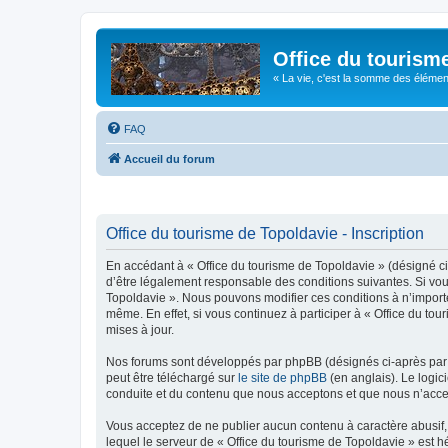
Office du tourism
« La vie, c'est la somme des éléments 
FAQ
Accueil du forum
Office du tourisme de Topoldavie - Inscription
En accédant à « Office du tourisme de Topoldavie » (désigné ci-
d’être légalement responsable des conditions suivantes. Si vous
Topoldavie ». Nous pouvons modifier ces conditions à n’import
même. En effet, si vous continuez à participer à « Office du t
mises à jour.
Nos forums sont développés par phpBB (désignés ci-après par «
peut être téléchargé sur
le site de phpBB
(en anglais). Le logic
conduite et du contenu que nous acceptons et que nous n’acce
Vous acceptez de ne publier aucun contenu à caractère abusif, 
lequel le serveur de « Office du tourisme de Topoldavie » est h