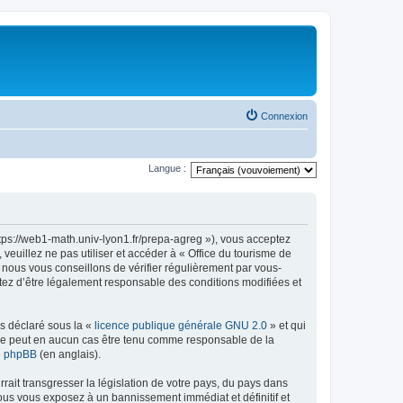
Connexion
Langue :
ttps://web1-math.univ-lyon1.fr/prepa-agreg »), vous acceptez
euillez ne pas utiliser et accéder à « Office du tourisme de
nous vous conseillons de vérifier régulièrement par vous-
ptez d’être légalement responsable des conditions modifiées et
ns déclaré sous la «
licence publique générale GNU 2.0
» et qui
ed ne peut en aucun cas être tenu comme responsable de la
de phpBB
(en anglais).
ait transgresser la législation de votre pays, du pays dans
vous vous exposez à un bannissement immédiat et définitif et