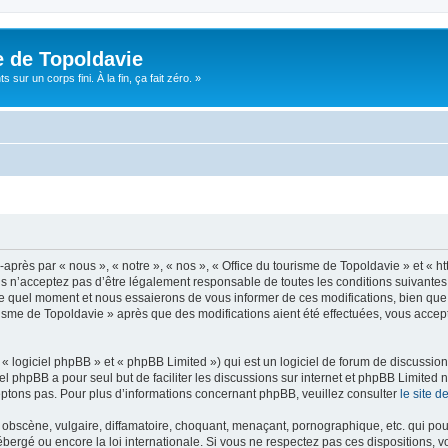
e de Topoldavie
sur un corps fini. À la fin, ça fait zéro. »
après par « nous », « notre », « nos », « Office du tourisme de Topoldavie » et « h
 n’acceptez pas d’être légalement responsable de toutes les conditions suivantes, v
e quel moment et nous essaierons de vous informer de ces modifications, bien que 
ourisme de Topoldavie » après que des modifications aient été effectuées, vous acce
 logiciel phpBB » et « phpBB Limited ») qui est un logiciel de forum de discussio
iel phpBB a pour seul but de faciliter les discussions sur internet et phpBB Limit
ptons pas. Pour plus d’informations concernant phpBB, veuillez consulter
le site 
obscène, vulgaire, diffamatoire, choquant, menaçant, pornographique, etc. qui pourr
ébergé ou encore la loi internationale. Si vous ne respectez pas ces dispositions, 