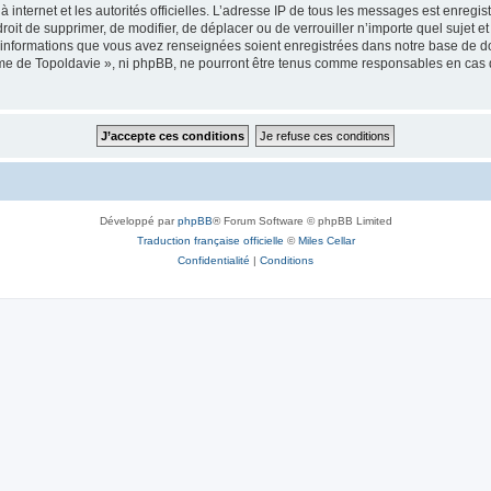
 à internet et les autorités officielles. L’adresse IP de tous les messages est enregi
e droit de supprimer, de modifier, de déplacer ou de verrouiller n’importe quel suje
es informations que vous avez renseignées soient enregistrées dans notre base de 
isme de Topoldavie », ni phpBB, ne pourront être tenus comme responsables en cas 
Développé par
phpBB
® Forum Software © phpBB Limited
Traduction française officielle
©
Miles Cellar
Confidentialité
|
Conditions