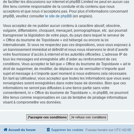
de faciliter les discussions sur internet et phpBB Limited ne peut en aucun cas
être tenu comme responsable de la conduite et du contenu que nous
acceptons et que nous n’acceptons pas. Pour plus d’informations concernant
phpBB, veuillez consulter
le site de phpBB
(en anglais).
Vous acceptez de ne publier aucun contenu à caractère abusif, obscène,
vulgaire, diffamatoire, choquant, menaçant, pornographique, etc. qui pourrait
transgresser la législation de votre pays, du pays dans lequel le serveur de
« Office du tourisme de Topoldavie » est hébergé ou encore la loi
internationale. Si vous ne respectez pas ces dispositions, vous vous exposez à
un bannissement immédiat et définitif et nous nous réservons le droit d’avertir
votre fournisseur d’accès à internet et les autorités officielles. L’adresse IP de
tous les messages est enregistrée afin d’aider au renforcement de ces
conditions. Vous acceptez le fait que « Office du tourisme de Topoldavie » ait le
droit de supprimer, de modifier, de déplacer ou de verrouiller n’importe quel
sujet et message à n’importe quel moment si nous estimons cela nécessaire.
En tant qu’utilisateur, vous acceptez que toutes les informations que vous avez
renseignées soient enregistrées dans notre base de données. Bien que ces
informations ne seront pas diffusées à une tierce partie sans votre
consentement, ni « Office du tourisme de Topoldavie », ni phpBB, ne pourront
être tenus comme responsables en cas de tentative de piratage informatique
visant à compromettre vos données.
Accueil du forum
Supprimer les cookies
Fuseau horaire sur
UTC+02:00