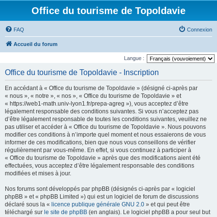
Office du tourisme de Topoldavie
FAQ
Connexion
Accueil du forum
Langue :
Office du tourisme de Topoldavie - Inscription
En accédant à « Office du tourisme de Topoldavie » (désigné ci-après par
« nous », « notre », « nos », « Office du tourisme de Topoldavie » et
« https://web1-math.univ-lyon1.fr/prepa-agreg »), vous acceptez d’être
légalement responsable des conditions suivantes. Si vous n’acceptez pas
d’être légalement responsable de toutes les conditions suivantes, veuillez ne
pas utiliser et accéder à « Office du tourisme de Topoldavie ». Nous pouvons
modifier ces conditions à n’importe quel moment et nous essaierons de vous
informer de ces modifications, bien que nous vous conseillons de vérifier
régulièrement par vous-même. En effet, si vous continuez à participer à
« Office du tourisme de Topoldavie » après que des modifications aient été
effectuées, vous acceptez d’être légalement responsable des conditions
modifiées et mises à jour.
Nos forums sont développés par phpBB (désignés ci-après par « logiciel
phpBB » et « phpBB Limited ») qui est un logiciel de forum de discussions
déclaré sous la «
licence publique générale GNU 2.0
» et qui peut être
téléchargé sur
le site de phpBB
(en anglais). Le logiciel phpBB a pour seul but