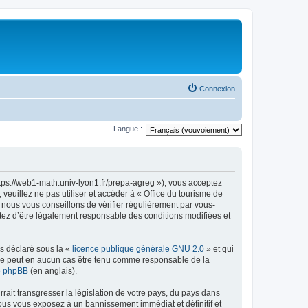
Connexion
Langue :
ttps://web1-math.univ-lyon1.fr/prepa-agreg »), vous acceptez
euillez ne pas utiliser et accéder à « Office du tourisme de
nous vous conseillons de vérifier régulièrement par vous-
ptez d’être légalement responsable des conditions modifiées et
ns déclaré sous la «
licence publique générale GNU 2.0
» et qui
ed ne peut en aucun cas être tenu comme responsable de la
de phpBB
(en anglais).
ait transgresser la législation de votre pays, du pays dans
vous vous exposez à un bannissement immédiat et définitif et