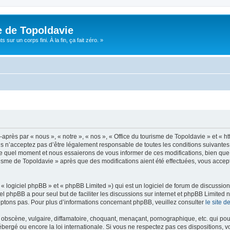
e de Topoldavie
sur un corps fini. À la fin, ça fait zéro. »
après par « nous », « notre », « nos », « Office du tourisme de Topoldavie » et « h
 n’acceptez pas d’être légalement responsable de toutes les conditions suivantes, v
e quel moment et nous essaierons de vous informer de ces modifications, bien que 
ourisme de Topoldavie » après que des modifications aient été effectuées, vous acce
 logiciel phpBB » et « phpBB Limited ») qui est un logiciel de forum de discussio
iel phpBB a pour seul but de faciliter les discussions sur internet et phpBB Limit
ptons pas. Pour plus d’informations concernant phpBB, veuillez consulter
le site 
obscène, vulgaire, diffamatoire, choquant, menaçant, pornographique, etc. qui pourr
ébergé ou encore la loi internationale. Si vous ne respectez pas ces dispositions, 