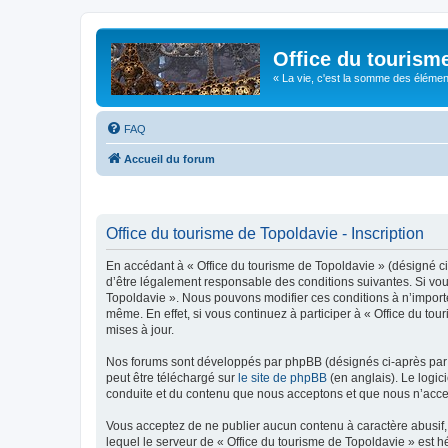
Office du tourism
« La vie, c'est la somme des éléments 
FAQ
Accueil du forum
Office du tourisme de Topoldavie - Inscription
En accédant à « Office du tourisme de Topoldavie » (désigné ci-
d’être légalement responsable des conditions suivantes. Si vous
Topoldavie ». Nous pouvons modifier ces conditions à n’import
même. En effet, si vous continuez à participer à « Office du t
mises à jour.
Nos forums sont développés par phpBB (désignés ci-après par «
peut être téléchargé sur
le site de phpBB
(en anglais). Le logic
conduite et du contenu que nous acceptons et que nous n’acce
Vous acceptez de ne publier aucun contenu à caractère abusif, 
lequel le serveur de « Office du tourisme de Topoldavie » est h