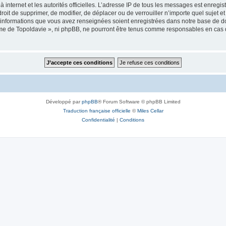
 à internet et les autorités officielles. L’adresse IP de tous les messages est enregi
e droit de supprimer, de modifier, de déplacer ou de verrouiller n’importe quel suje
es informations que vous avez renseignées soient enregistrées dans notre base de 
isme de Topoldavie », ni phpBB, ne pourront être tenus comme responsables en cas 
Développé par
phpBB
® Forum Software © phpBB Limited
Traduction française officielle
©
Miles Cellar
Confidentialité
|
Conditions