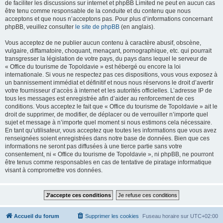
de faciliter les discussions sur internet et phpBB Limited ne peut en aucun cas
être tenu comme responsable de la conduite et du contenu que nous
acceptons et que nous n’acceptons pas. Pour plus d’informations concernant
phpBB, veuillez consulter
le site de phpBB
(en anglais).
Vous acceptez de ne publier aucun contenu à caractère abusif, obscène,
vulgaire, diffamatoire, choquant, menaçant, pornographique, etc. qui pourrait
transgresser la législation de votre pays, du pays dans lequel le serveur de
« Office du tourisme de Topoldavie » est hébergé ou encore la loi
internationale. Si vous ne respectez pas ces dispositions, vous vous exposez à
un bannissement immédiat et définitif et nous nous réservons le droit d’avertir
votre fournisseur d’accès à internet et les autorités officielles. L’adresse IP de
tous les messages est enregistrée afin d’aider au renforcement de ces
conditions. Vous acceptez le fait que « Office du tourisme de Topoldavie » ait le
droit de supprimer, de modifier, de déplacer ou de verrouiller n’importe quel
sujet et message à n’importe quel moment si nous estimons cela nécessaire.
En tant qu’utilisateur, vous acceptez que toutes les informations que vous avez
renseignées soient enregistrées dans notre base de données. Bien que ces
informations ne seront pas diffusées à une tierce partie sans votre
consentement, ni « Office du tourisme de Topoldavie », ni phpBB, ne pourront
être tenus comme responsables en cas de tentative de piratage informatique
visant à compromettre vos données.
Accueil du forum
Supprimer les cookies
Fuseau horaire sur
UTC+02:00