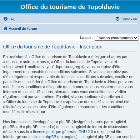
Office du tourisme de Topoldavie
FAQ
Connexion
Accueil du forum
Langue :
Office du tourisme de Topoldavie - Inscription
En accédant à « Office du tourisme de Topoldavie » (désigné ci-après par
« nous », « notre », « nos », « Office du tourisme de Topoldavie » et
« https://web1-math.univ-lyon1.fr/prepa-agreg »), vous acceptez d’être
légalement responsable des conditions suivantes. Si vous n’acceptez pas
d’être légalement responsable de toutes les conditions suivantes, veuillez ne
pas utiliser et accéder à « Office du tourisme de Topoldavie ». Nous pouvons
modifier ces conditions à n’importe quel moment et nous essaierons de vous
informer de ces modifications, bien que nous vous conseillons de vérifier
régulièrement par vous-même. En effet, si vous continuez à participer à
« Office du tourisme de Topoldavie » après que des modifications aient été
effectuées, vous acceptez d’être légalement responsable des conditions
modifiées et mises à jour.
Nos forums sont développés par phpBB (désignés ci-après par « logiciel
phpBB » et « phpBB Limited ») qui est un logiciel de forum de discussions
déclaré sous la «
licence publique générale GNU 2.0
» et qui peut être
téléchargé sur
le site de phpBB
(en anglais). Le logiciel phpBB a pour seul but