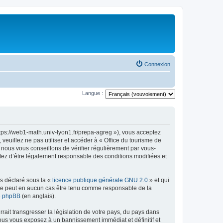
Connexion
Langue :
ttps://web1-math.univ-lyon1.fr/prepa-agreg »), vous acceptez
euillez ne pas utiliser et accéder à « Office du tourisme de
nous vous conseillons de vérifier régulièrement par vous-
ptez d’être légalement responsable des conditions modifiées et
ns déclaré sous la «
licence publique générale GNU 2.0
» et qui
ed ne peut en aucun cas être tenu comme responsable de la
de phpBB
(en anglais).
ait transgresser la législation de votre pays, du pays dans
vous vous exposez à un bannissement immédiat et définitif et