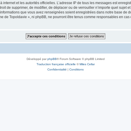
 à internet et les autorités officielles. L’adresse IP de tous les messages est enregi
e droit de supprimer, de modifier, de déplacer ou de verrouiller n’importe quel suje
es informations que vous avez renseignées soient enregistrées dans notre base de 
isme de Topoldavie », ni phpBB, ne pourront être tenus comme responsables en cas 
Développé par
phpBB
® Forum Software © phpBB Limited
Traduction française officielle
©
Miles Cellar
Confidentialité
|
Conditions