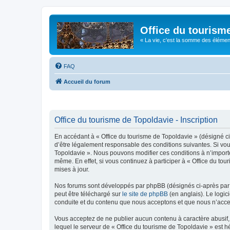
Office du tourism
« La vie, c'est la somme des éléments 
FAQ
Accueil du forum
Office du tourisme de Topoldavie - Inscription
En accédant à « Office du tourisme de Topoldavie » (désigné ci-
d’être légalement responsable des conditions suivantes. Si vous
Topoldavie ». Nous pouvons modifier ces conditions à n’import
même. En effet, si vous continuez à participer à « Office du t
mises à jour.
Nos forums sont développés par phpBB (désignés ci-après par «
peut être téléchargé sur
le site de phpBB
(en anglais). Le logic
conduite et du contenu que nous acceptons et que nous n’acce
Vous acceptez de ne publier aucun contenu à caractère abusif, 
lequel le serveur de « Office du tourisme de Topoldavie » est h