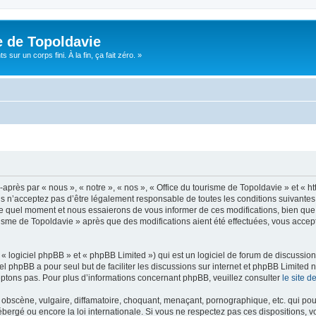
e de Topoldavie
sur un corps fini. À la fin, ça fait zéro. »
après par « nous », « notre », « nos », « Office du tourisme de Topoldavie » et « h
 n’acceptez pas d’être légalement responsable de toutes les conditions suivantes, v
e quel moment et nous essaierons de vous informer de ces modifications, bien que 
ourisme de Topoldavie » après que des modifications aient été effectuées, vous acce
 logiciel phpBB » et « phpBB Limited ») qui est un logiciel de forum de discussio
iel phpBB a pour seul but de faciliter les discussions sur internet et phpBB Limit
ptons pas. Pour plus d’informations concernant phpBB, veuillez consulter
le site 
obscène, vulgaire, diffamatoire, choquant, menaçant, pornographique, etc. qui pourr
ébergé ou encore la loi internationale. Si vous ne respectez pas ces dispositions, 