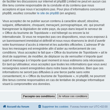
de faciliter les discussions sur internet et phpBB Limited ne peut en aucun cas
être tenu comme responsable de la conduite et du contenu que nous
acceptons et que nous n’acceptons pas. Pour plus d’informations concernant
phpBB, veuillez consulter
le site de phpBB
(en anglais).
Vous acceptez de ne publier aucun contenu à caractère abusif, obscène,
vulgaire, diffamatoire, choquant, menaçant, pornographique, etc. qui pourrait
transgresser la législation de votre pays, du pays dans lequel le serveur de
« Office du tourisme de Topoldavie » est hébergé ou encore la loi
internationale. Si vous ne respectez pas ces dispositions, vous vous exposez à
un bannissement immédiat et définitif et nous nous réservons le droit d’avertir
votre fournisseur d’accès à internet et les autorités officielles. L’adresse IP de
tous les messages est enregistrée afin d’aider au renforcement de ces
conditions. Vous acceptez le fait que « Office du tourisme de Topoldavie » ait le
droit de supprimer, de modifier, de déplacer ou de verrouiller n’importe quel
sujet et message à n’importe quel moment si nous estimons cela nécessaire.
En tant qu’utilisateur, vous acceptez que toutes les informations que vous avez
renseignées soient enregistrées dans notre base de données. Bien que ces
informations ne seront pas diffusées à une tierce partie sans votre
consentement, ni « Office du tourisme de Topoldavie », ni phpBB, ne pourront
être tenus comme responsables en cas de tentative de piratage informatique
visant à compromettre vos données.
Accueil du forum
Supprimer les cookies
Fuseau horaire sur
UTC+02:00