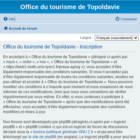
Office du tourisme de Topoldavie
FAQ
Connexion
Accueil du forum
Langue :
Office du tourisme de Topoldavie - Inscription
En accédant à « Office du tourisme de Topoldavie » (désigné ci-après par
« nous », « notre », « nos », « Office du tourisme de Topoldavie » et
« https://web1-math.univ-lyon1.fr/prepa-agreg »), vous acceptez d’être
légalement responsable des conditions suivantes. Si vous n’acceptez pas
d’être légalement responsable de toutes les conditions suivantes, veuillez ne
pas utiliser et accéder à « Office du tourisme de Topoldavie ». Nous pouvons
modifier ces conditions à n’importe quel moment et nous essaierons de vous
informer de ces modifications, bien que nous vous conseillons de vérifier
régulièrement par vous-même. En effet, si vous continuez à participer à
« Office du tourisme de Topoldavie » après que des modifications aient été
effectuées, vous acceptez d’être légalement responsable des conditions
modifiées et mises à jour.
Nos forums sont développés par phpBB (désignés ci-après par « logiciel
phpBB » et « phpBB Limited ») qui est un logiciel de forum de discussions
déclaré sous la «
licence publique générale GNU 2.0
» et qui peut être
téléchargé sur
le site de phpBB
(en anglais). Le logiciel phpBB a pour seul but