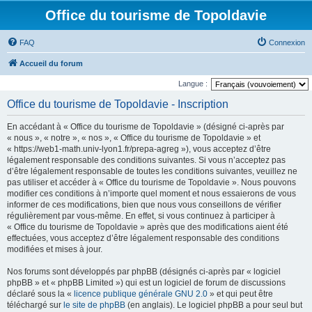
Office du tourisme de Topoldavie
FAQ
Connexion
Accueil du forum
Langue :
Office du tourisme de Topoldavie - Inscription
En accédant à « Office du tourisme de Topoldavie » (désigné ci-après par
« nous », « notre », « nos », « Office du tourisme de Topoldavie » et
« https://web1-math.univ-lyon1.fr/prepa-agreg »), vous acceptez d’être
légalement responsable des conditions suivantes. Si vous n’acceptez pas
d’être légalement responsable de toutes les conditions suivantes, veuillez ne
pas utiliser et accéder à « Office du tourisme de Topoldavie ». Nous pouvons
modifier ces conditions à n’importe quel moment et nous essaierons de vous
informer de ces modifications, bien que nous vous conseillons de vérifier
régulièrement par vous-même. En effet, si vous continuez à participer à
« Office du tourisme de Topoldavie » après que des modifications aient été
effectuées, vous acceptez d’être légalement responsable des conditions
modifiées et mises à jour.
Nos forums sont développés par phpBB (désignés ci-après par « logiciel
phpBB » et « phpBB Limited ») qui est un logiciel de forum de discussions
déclaré sous la «
licence publique générale GNU 2.0
» et qui peut être
téléchargé sur
le site de phpBB
(en anglais). Le logiciel phpBB a pour seul but