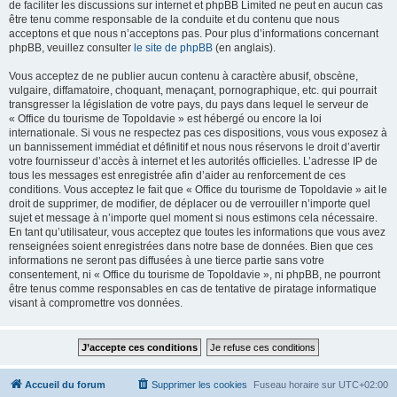
de faciliter les discussions sur internet et phpBB Limited ne peut en aucun cas
être tenu comme responsable de la conduite et du contenu que nous
acceptons et que nous n’acceptons pas. Pour plus d’informations concernant
phpBB, veuillez consulter
le site de phpBB
(en anglais).
Vous acceptez de ne publier aucun contenu à caractère abusif, obscène,
vulgaire, diffamatoire, choquant, menaçant, pornographique, etc. qui pourrait
transgresser la législation de votre pays, du pays dans lequel le serveur de
« Office du tourisme de Topoldavie » est hébergé ou encore la loi
internationale. Si vous ne respectez pas ces dispositions, vous vous exposez à
un bannissement immédiat et définitif et nous nous réservons le droit d’avertir
votre fournisseur d’accès à internet et les autorités officielles. L’adresse IP de
tous les messages est enregistrée afin d’aider au renforcement de ces
conditions. Vous acceptez le fait que « Office du tourisme de Topoldavie » ait le
droit de supprimer, de modifier, de déplacer ou de verrouiller n’importe quel
sujet et message à n’importe quel moment si nous estimons cela nécessaire.
En tant qu’utilisateur, vous acceptez que toutes les informations que vous avez
renseignées soient enregistrées dans notre base de données. Bien que ces
informations ne seront pas diffusées à une tierce partie sans votre
consentement, ni « Office du tourisme de Topoldavie », ni phpBB, ne pourront
être tenus comme responsables en cas de tentative de piratage informatique
visant à compromettre vos données.
Accueil du forum
Supprimer les cookies
Fuseau horaire sur
UTC+02:00