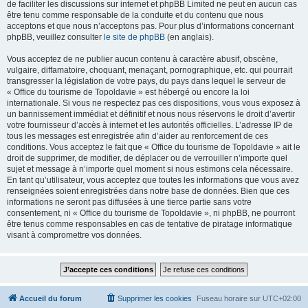
de faciliter les discussions sur internet et phpBB Limited ne peut en aucun cas
être tenu comme responsable de la conduite et du contenu que nous
acceptons et que nous n’acceptons pas. Pour plus d’informations concernant
phpBB, veuillez consulter
le site de phpBB
(en anglais).
Vous acceptez de ne publier aucun contenu à caractère abusif, obscène,
vulgaire, diffamatoire, choquant, menaçant, pornographique, etc. qui pourrait
transgresser la législation de votre pays, du pays dans lequel le serveur de
« Office du tourisme de Topoldavie » est hébergé ou encore la loi
internationale. Si vous ne respectez pas ces dispositions, vous vous exposez à
un bannissement immédiat et définitif et nous nous réservons le droit d’avertir
votre fournisseur d’accès à internet et les autorités officielles. L’adresse IP de
tous les messages est enregistrée afin d’aider au renforcement de ces
conditions. Vous acceptez le fait que « Office du tourisme de Topoldavie » ait le
droit de supprimer, de modifier, de déplacer ou de verrouiller n’importe quel
sujet et message à n’importe quel moment si nous estimons cela nécessaire.
En tant qu’utilisateur, vous acceptez que toutes les informations que vous avez
renseignées soient enregistrées dans notre base de données. Bien que ces
informations ne seront pas diffusées à une tierce partie sans votre
consentement, ni « Office du tourisme de Topoldavie », ni phpBB, ne pourront
être tenus comme responsables en cas de tentative de piratage informatique
visant à compromettre vos données.
Accueil du forum
Supprimer les cookies
Fuseau horaire sur
UTC+02:00