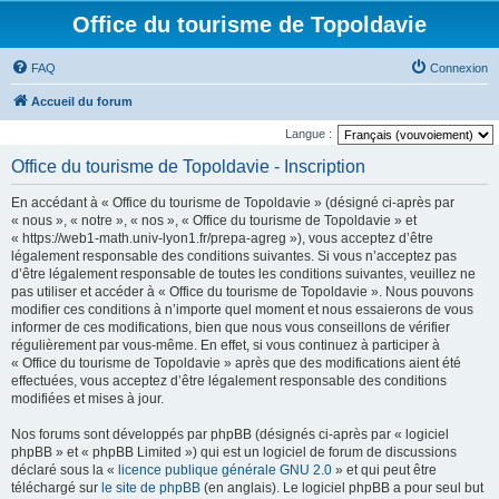
Office du tourisme de Topoldavie
FAQ
Connexion
Accueil du forum
Langue :
Office du tourisme de Topoldavie - Inscription
En accédant à « Office du tourisme de Topoldavie » (désigné ci-après par
« nous », « notre », « nos », « Office du tourisme de Topoldavie » et
« https://web1-math.univ-lyon1.fr/prepa-agreg »), vous acceptez d’être
légalement responsable des conditions suivantes. Si vous n’acceptez pas
d’être légalement responsable de toutes les conditions suivantes, veuillez ne
pas utiliser et accéder à « Office du tourisme de Topoldavie ». Nous pouvons
modifier ces conditions à n’importe quel moment et nous essaierons de vous
informer de ces modifications, bien que nous vous conseillons de vérifier
régulièrement par vous-même. En effet, si vous continuez à participer à
« Office du tourisme de Topoldavie » après que des modifications aient été
effectuées, vous acceptez d’être légalement responsable des conditions
modifiées et mises à jour.
Nos forums sont développés par phpBB (désignés ci-après par « logiciel
phpBB » et « phpBB Limited ») qui est un logiciel de forum de discussions
déclaré sous la «
licence publique générale GNU 2.0
» et qui peut être
téléchargé sur
le site de phpBB
(en anglais). Le logiciel phpBB a pour seul but