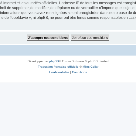
 à internet et les autorités officielles. L’adresse IP de tous les messages est enregi
e droit de supprimer, de modifier, de déplacer ou de verrouiller n’importe quel suje
es informations que vous avez renseignées soient enregistrées dans notre base de 
isme de Topoldavie », ni phpBB, ne pourront être tenus comme responsables en cas 
Développé par
phpBB
® Forum Software © phpBB Limited
Traduction française officielle
©
Miles Cellar
Confidentialité
|
Conditions