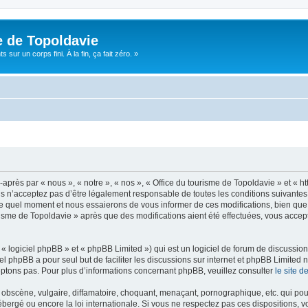
e de Topoldavie
sur un corps fini. À la fin, ça fait zéro. »
après par « nous », « notre », « nos », « Office du tourisme de Topoldavie » et « h
 n’acceptez pas d’être légalement responsable de toutes les conditions suivantes, v
e quel moment et nous essaierons de vous informer de ces modifications, bien que 
ourisme de Topoldavie » après que des modifications aient été effectuées, vous acce
 logiciel phpBB » et « phpBB Limited ») qui est un logiciel de forum de discussio
iel phpBB a pour seul but de faciliter les discussions sur internet et phpBB Limit
ptons pas. Pour plus d’informations concernant phpBB, veuillez consulter
le site 
obscène, vulgaire, diffamatoire, choquant, menaçant, pornographique, etc. qui pourr
ébergé ou encore la loi internationale. Si vous ne respectez pas ces dispositions, 