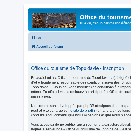
Office du tourism
« La vie, c'est la somme des éléments 
FAQ
Accueil du forum
Office du tourisme de Topoldavie - Inscription
En accédant à « Office du tourisme de Topoldavie » (désigné ci-
d’être légalement responsable des conditions suivantes. Si vous
Topoldavie ». Nous pouvons modifier ces conditions à n’import
même. En effet, si vous continuez à participer à « Office du t
mises à jour.
Nos forums sont développés par phpBB (désignés ci-après par «
peut être téléchargé sur
le site de phpBB
(en anglais). Le logic
conduite et du contenu que nous acceptons et que nous n’acce
Vous acceptez de ne publier aucun contenu à caractère abusif, 
lequel le serveur de « Office du tourisme de Topoldavie » est h