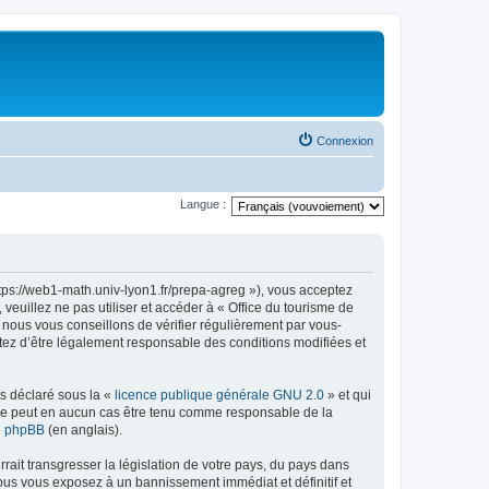
Connexion
Langue :
ttps://web1-math.univ-lyon1.fr/prepa-agreg »), vous acceptez
euillez ne pas utiliser et accéder à « Office du tourisme de
nous vous conseillons de vérifier régulièrement par vous-
ptez d’être légalement responsable des conditions modifiées et
ns déclaré sous la «
licence publique générale GNU 2.0
» et qui
ed ne peut en aucun cas être tenu comme responsable de la
de phpBB
(en anglais).
ait transgresser la législation de votre pays, du pays dans
vous vous exposez à un bannissement immédiat et définitif et