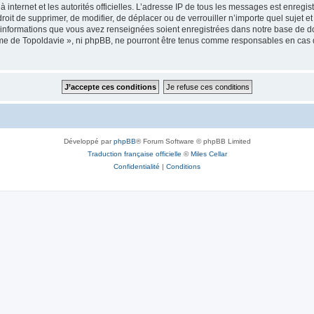
 à internet et les autorités officielles. L’adresse IP de tous les messages est enregi
e droit de supprimer, de modifier, de déplacer ou de verrouiller n’importe quel suje
es informations que vous avez renseignées soient enregistrées dans notre base de 
isme de Topoldavie », ni phpBB, ne pourront être tenus comme responsables en cas 
Développé par
phpBB
® Forum Software © phpBB Limited
Traduction française officielle
©
Miles Cellar
Confidentialité
|
Conditions