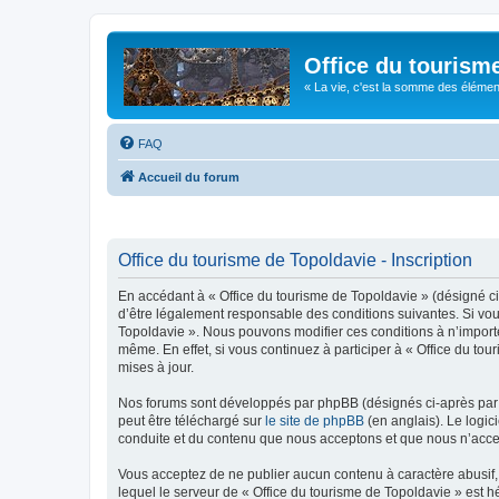
Office du tourism
« La vie, c'est la somme des éléments 
FAQ
Accueil du forum
Office du tourisme de Topoldavie - Inscription
En accédant à « Office du tourisme de Topoldavie » (désigné ci-
d’être légalement responsable des conditions suivantes. Si vous
Topoldavie ». Nous pouvons modifier ces conditions à n’import
même. En effet, si vous continuez à participer à « Office du t
mises à jour.
Nos forums sont développés par phpBB (désignés ci-après par «
peut être téléchargé sur
le site de phpBB
(en anglais). Le logic
conduite et du contenu que nous acceptons et que nous n’acce
Vous acceptez de ne publier aucun contenu à caractère abusif, 
lequel le serveur de « Office du tourisme de Topoldavie » est h