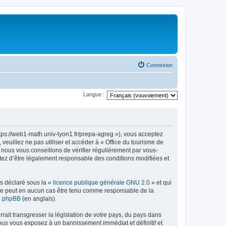
Connexion
Langue :
ttps://web1-math.univ-lyon1.fr/prepa-agreg »), vous acceptez
euillez ne pas utiliser et accéder à « Office du tourisme de
nous vous conseillons de vérifier régulièrement par vous-
ptez d’être légalement responsable des conditions modifiées et
ns déclaré sous la «
licence publique générale GNU 2.0
» et qui
ed ne peut en aucun cas être tenu comme responsable de la
de phpBB
(en anglais).
ait transgresser la législation de votre pays, du pays dans
vous vous exposez à un bannissement immédiat et définitif et