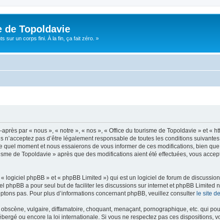
e de Topoldavie
sur un corps fini. À la fin, ça fait zéro. »
après par « nous », « notre », « nos », « Office du tourisme de Topoldavie » et « h
 n’acceptez pas d’être légalement responsable de toutes les conditions suivantes, v
e quel moment et nous essaierons de vous informer de ces modifications, bien que 
ourisme de Topoldavie » après que des modifications aient été effectuées, vous acce
 logiciel phpBB » et « phpBB Limited ») qui est un logiciel de forum de discussio
iel phpBB a pour seul but de faciliter les discussions sur internet et phpBB Limit
ptons pas. Pour plus d’informations concernant phpBB, veuillez consulter
le site 
obscène, vulgaire, diffamatoire, choquant, menaçant, pornographique, etc. qui pourr
ébergé ou encore la loi internationale. Si vous ne respectez pas ces dispositions, 