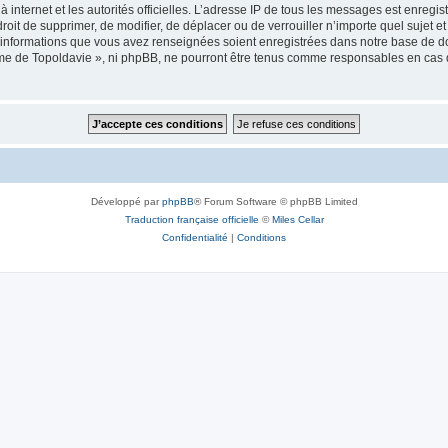
 à internet et les autorités officielles. L’adresse IP de tous les messages est enregi
e droit de supprimer, de modifier, de déplacer ou de verrouiller n’importe quel suje
es informations que vous avez renseignées soient enregistrées dans notre base de 
isme de Topoldavie », ni phpBB, ne pourront être tenus comme responsables en cas 
Développé par
phpBB
® Forum Software © phpBB Limited
Traduction française officielle
©
Miles Cellar
Confidentialité
|
Conditions