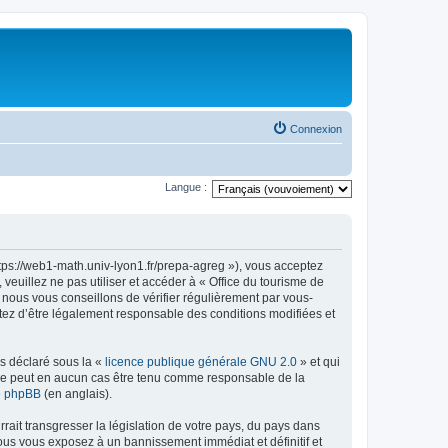
Connexion
Langue :
ttps://web1-math.univ-lyon1.fr/prepa-agreg »), vous acceptez
euillez ne pas utiliser et accéder à « Office du tourisme de
nous vous conseillons de vérifier régulièrement par vous-
ptez d’être légalement responsable des conditions modifiées et
ns déclaré sous la «
licence publique générale GNU 2.0
» et qui
ed ne peut en aucun cas être tenu comme responsable de la
de phpBB
(en anglais).
ait transgresser la législation de votre pays, du pays dans
vous vous exposez à un bannissement immédiat et définitif et