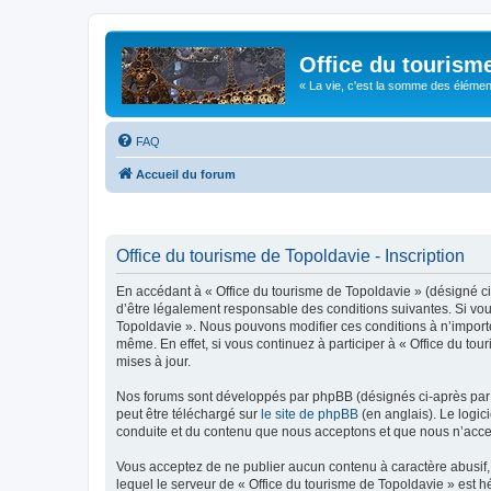
Office du tourism
« La vie, c'est la somme des éléments 
FAQ
Accueil du forum
Office du tourisme de Topoldavie - Inscription
En accédant à « Office du tourisme de Topoldavie » (désigné ci-
d’être légalement responsable des conditions suivantes. Si vous
Topoldavie ». Nous pouvons modifier ces conditions à n’import
même. En effet, si vous continuez à participer à « Office du t
mises à jour.
Nos forums sont développés par phpBB (désignés ci-après par «
peut être téléchargé sur
le site de phpBB
(en anglais). Le logic
conduite et du contenu que nous acceptons et que nous n’acce
Vous acceptez de ne publier aucun contenu à caractère abusif, 
lequel le serveur de « Office du tourisme de Topoldavie » est h