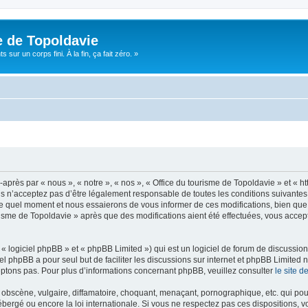
e de Topoldavie
sur un corps fini. À la fin, ça fait zéro. »
après par « nous », « notre », « nos », « Office du tourisme de Topoldavie » et « h
 n’acceptez pas d’être légalement responsable de toutes les conditions suivantes, v
e quel moment et nous essaierons de vous informer de ces modifications, bien que 
ourisme de Topoldavie » après que des modifications aient été effectuées, vous acce
 logiciel phpBB » et « phpBB Limited ») qui est un logiciel de forum de discussio
iel phpBB a pour seul but de faciliter les discussions sur internet et phpBB Limit
ptons pas. Pour plus d’informations concernant phpBB, veuillez consulter
le site 
obscène, vulgaire, diffamatoire, choquant, menaçant, pornographique, etc. qui pourr
ébergé ou encore la loi internationale. Si vous ne respectez pas ces dispositions, 