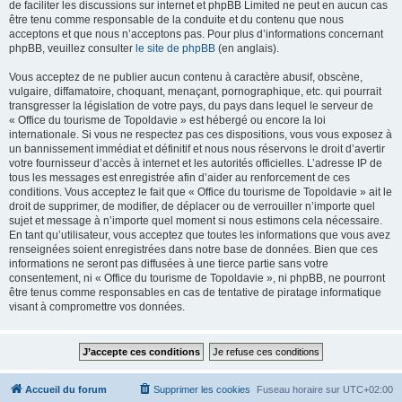
de faciliter les discussions sur internet et phpBB Limited ne peut en aucun cas
être tenu comme responsable de la conduite et du contenu que nous
acceptons et que nous n’acceptons pas. Pour plus d’informations concernant
phpBB, veuillez consulter
le site de phpBB
(en anglais).
Vous acceptez de ne publier aucun contenu à caractère abusif, obscène,
vulgaire, diffamatoire, choquant, menaçant, pornographique, etc. qui pourrait
transgresser la législation de votre pays, du pays dans lequel le serveur de
« Office du tourisme de Topoldavie » est hébergé ou encore la loi
internationale. Si vous ne respectez pas ces dispositions, vous vous exposez à
un bannissement immédiat et définitif et nous nous réservons le droit d’avertir
votre fournisseur d’accès à internet et les autorités officielles. L’adresse IP de
tous les messages est enregistrée afin d’aider au renforcement de ces
conditions. Vous acceptez le fait que « Office du tourisme de Topoldavie » ait le
droit de supprimer, de modifier, de déplacer ou de verrouiller n’importe quel
sujet et message à n’importe quel moment si nous estimons cela nécessaire.
En tant qu’utilisateur, vous acceptez que toutes les informations que vous avez
renseignées soient enregistrées dans notre base de données. Bien que ces
informations ne seront pas diffusées à une tierce partie sans votre
consentement, ni « Office du tourisme de Topoldavie », ni phpBB, ne pourront
être tenus comme responsables en cas de tentative de piratage informatique
visant à compromettre vos données.
Accueil du forum
Supprimer les cookies
Fuseau horaire sur
UTC+02:00