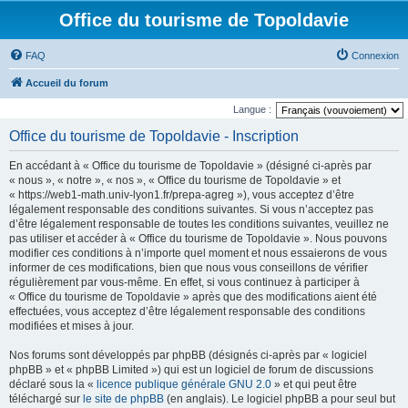
Office du tourisme de Topoldavie
FAQ
Connexion
Accueil du forum
Langue :
Office du tourisme de Topoldavie - Inscription
En accédant à « Office du tourisme de Topoldavie » (désigné ci-après par
« nous », « notre », « nos », « Office du tourisme de Topoldavie » et
« https://web1-math.univ-lyon1.fr/prepa-agreg »), vous acceptez d’être
légalement responsable des conditions suivantes. Si vous n’acceptez pas
d’être légalement responsable de toutes les conditions suivantes, veuillez ne
pas utiliser et accéder à « Office du tourisme de Topoldavie ». Nous pouvons
modifier ces conditions à n’importe quel moment et nous essaierons de vous
informer de ces modifications, bien que nous vous conseillons de vérifier
régulièrement par vous-même. En effet, si vous continuez à participer à
« Office du tourisme de Topoldavie » après que des modifications aient été
effectuées, vous acceptez d’être légalement responsable des conditions
modifiées et mises à jour.
Nos forums sont développés par phpBB (désignés ci-après par « logiciel
phpBB » et « phpBB Limited ») qui est un logiciel de forum de discussions
déclaré sous la «
licence publique générale GNU 2.0
» et qui peut être
téléchargé sur
le site de phpBB
(en anglais). Le logiciel phpBB a pour seul but