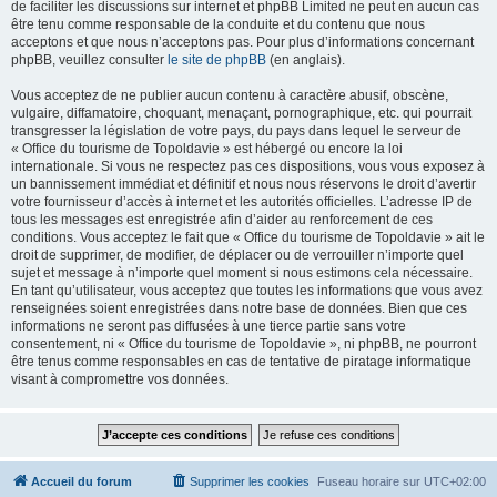
de faciliter les discussions sur internet et phpBB Limited ne peut en aucun cas
être tenu comme responsable de la conduite et du contenu que nous
acceptons et que nous n’acceptons pas. Pour plus d’informations concernant
phpBB, veuillez consulter
le site de phpBB
(en anglais).
Vous acceptez de ne publier aucun contenu à caractère abusif, obscène,
vulgaire, diffamatoire, choquant, menaçant, pornographique, etc. qui pourrait
transgresser la législation de votre pays, du pays dans lequel le serveur de
« Office du tourisme de Topoldavie » est hébergé ou encore la loi
internationale. Si vous ne respectez pas ces dispositions, vous vous exposez à
un bannissement immédiat et définitif et nous nous réservons le droit d’avertir
votre fournisseur d’accès à internet et les autorités officielles. L’adresse IP de
tous les messages est enregistrée afin d’aider au renforcement de ces
conditions. Vous acceptez le fait que « Office du tourisme de Topoldavie » ait le
droit de supprimer, de modifier, de déplacer ou de verrouiller n’importe quel
sujet et message à n’importe quel moment si nous estimons cela nécessaire.
En tant qu’utilisateur, vous acceptez que toutes les informations que vous avez
renseignées soient enregistrées dans notre base de données. Bien que ces
informations ne seront pas diffusées à une tierce partie sans votre
consentement, ni « Office du tourisme de Topoldavie », ni phpBB, ne pourront
être tenus comme responsables en cas de tentative de piratage informatique
visant à compromettre vos données.
Accueil du forum
Supprimer les cookies
Fuseau horaire sur
UTC+02:00