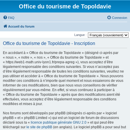
Office du tourisme de Topoldavie
FAQ
Connexion
Accueil du forum
Langue :
Office du tourisme de Topoldavie - Inscription
En accédant à « Office du tourisme de Topoldavie » (désigné ci-après par
« nous », « notre », « nos », « Office du tourisme de Topoldavie » et
« https://web1-math.univ-lyon1.fr/prepa-agreg »), vous acceptez d’être
légalement responsable des conditions suivantes. Si vous n’acceptez pas
d’être légalement responsable de toutes les conditions suivantes, veuillez ne
pas utiliser et accéder à « Office du tourisme de Topoldavie ». Nous pouvons
modifier ces conditions à n’importe quel moment et nous essaierons de vous
informer de ces modifications, bien que nous vous conseillons de vérifier
régulièrement par vous-même. En effet, si vous continuez à participer à
« Office du tourisme de Topoldavie » après que des modifications aient été
effectuées, vous acceptez d’être légalement responsable des conditions
modifiées et mises à jour.
Nos forums sont développés par phpBB (désignés ci-après par « logiciel
phpBB » et « phpBB Limited ») qui est un logiciel de forum de discussions
déclaré sous la «
licence publique générale GNU 2.0
» et qui peut être
téléchargé sur
le site de phpBB
(en anglais). Le logiciel phpBB a pour seul but