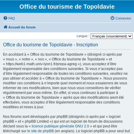
Office du tourisme de Topoldavie
FAQ
Connexion
Accueil du forum
Langue :
Office du tourisme de Topoldavie - Inscription
En accédant à « Office du tourisme de Topoldavie » (désigné ci-après par
« nous », « notre », « nos », « Office du tourisme de Topoldavie » et
« https://web1-math.univ-lyon1.fr/prepa-agreg »), vous acceptez d’être
légalement responsable des conditions suivantes. Si vous n’acceptez pas
d’être légalement responsable de toutes les conditions suivantes, veuillez ne
pas utiliser et accéder à « Office du tourisme de Topoldavie ». Nous pouvons
modifier ces conditions à n’importe quel moment et nous essaierons de vous
informer de ces modifications, bien que nous vous conseillons de vérifier
régulièrement par vous-même. En effet, si vous continuez à participer à
« Office du tourisme de Topoldavie » après que des modifications aient été
effectuées, vous acceptez d’être légalement responsable des conditions
modifiées et mises à jour.
Nos forums sont développés par phpBB (désignés ci-après par « logiciel
phpBB » et « phpBB Limited ») qui est un logiciel de forum de discussions
déclaré sous la «
licence publique générale GNU 2.0
» et qui peut être
téléchargé sur
le site de phpBB
(en anglais). Le logiciel phpBB a pour seul but