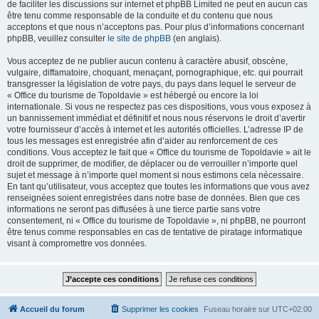
de faciliter les discussions sur internet et phpBB Limited ne peut en aucun cas
être tenu comme responsable de la conduite et du contenu que nous
acceptons et que nous n’acceptons pas. Pour plus d’informations concernant
phpBB, veuillez consulter
le site de phpBB
(en anglais).
Vous acceptez de ne publier aucun contenu à caractère abusif, obscène,
vulgaire, diffamatoire, choquant, menaçant, pornographique, etc. qui pourrait
transgresser la législation de votre pays, du pays dans lequel le serveur de
« Office du tourisme de Topoldavie » est hébergé ou encore la loi
internationale. Si vous ne respectez pas ces dispositions, vous vous exposez à
un bannissement immédiat et définitif et nous nous réservons le droit d’avertir
votre fournisseur d’accès à internet et les autorités officielles. L’adresse IP de
tous les messages est enregistrée afin d’aider au renforcement de ces
conditions. Vous acceptez le fait que « Office du tourisme de Topoldavie » ait le
droit de supprimer, de modifier, de déplacer ou de verrouiller n’importe quel
sujet et message à n’importe quel moment si nous estimons cela nécessaire.
En tant qu’utilisateur, vous acceptez que toutes les informations que vous avez
renseignées soient enregistrées dans notre base de données. Bien que ces
informations ne seront pas diffusées à une tierce partie sans votre
consentement, ni « Office du tourisme de Topoldavie », ni phpBB, ne pourront
être tenus comme responsables en cas de tentative de piratage informatique
visant à compromettre vos données.
Accueil du forum
Supprimer les cookies
Fuseau horaire sur
UTC+02:00