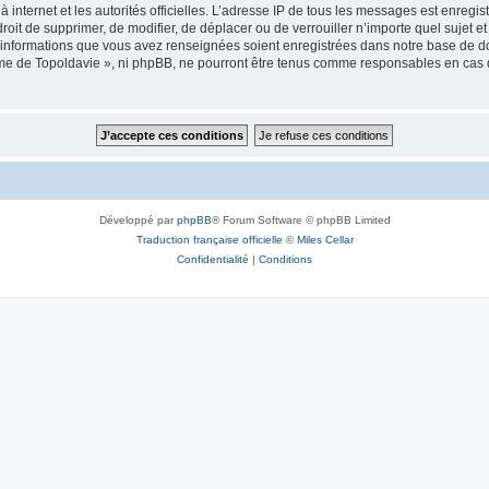
 à internet et les autorités officielles. L’adresse IP de tous les messages est enregi
e droit de supprimer, de modifier, de déplacer ou de verrouiller n’importe quel suje
es informations que vous avez renseignées soient enregistrées dans notre base de 
isme de Topoldavie », ni phpBB, ne pourront être tenus comme responsables en cas 
Développé par
phpBB
® Forum Software © phpBB Limited
Traduction française officielle
©
Miles Cellar
Confidentialité
|
Conditions