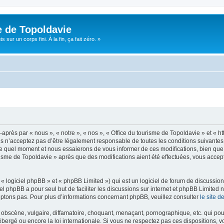
e de Topoldavie
sur un corps fini. À la fin, ça fait zéro. »
après par « nous », « notre », « nos », « Office du tourisme de Topoldavie » et « h
 n’acceptez pas d’être légalement responsable de toutes les conditions suivantes, v
e quel moment et nous essaierons de vous informer de ces modifications, bien que 
ourisme de Topoldavie » après que des modifications aient été effectuées, vous acce
 logiciel phpBB » et « phpBB Limited ») qui est un logiciel de forum de discussio
iel phpBB a pour seul but de faciliter les discussions sur internet et phpBB Limit
ptons pas. Pour plus d’informations concernant phpBB, veuillez consulter
le site 
obscène, vulgaire, diffamatoire, choquant, menaçant, pornographique, etc. qui pourr
ébergé ou encore la loi internationale. Si vous ne respectez pas ces dispositions, 