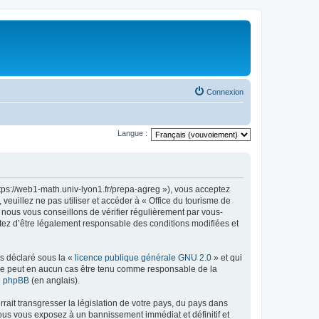
Connexion
Langue :
ttps://web1-math.univ-lyon1.fr/prepa-agreg »), vous acceptez
euillez ne pas utiliser et accéder à « Office du tourisme de
nous vous conseillons de vérifier régulièrement par vous-
ptez d’être légalement responsable des conditions modifiées et
ns déclaré sous la «
licence publique générale GNU 2.0
» et qui
ed ne peut en aucun cas être tenu comme responsable de la
de phpBB
(en anglais).
ait transgresser la législation de votre pays, du pays dans
vous vous exposez à un bannissement immédiat et définitif et