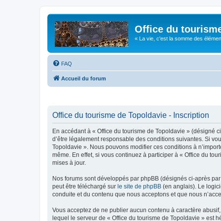
Office du tourism
« La vie, c'est la somme des éléments 
FAQ
Accueil du forum
Office du tourisme de Topoldavie - Inscription
En accédant à « Office du tourisme de Topoldavie » (désigné ci-
d’être légalement responsable des conditions suivantes. Si vous
Topoldavie ». Nous pouvons modifier ces conditions à n’import
même. En effet, si vous continuez à participer à « Office du t
mises à jour.
Nos forums sont développés par phpBB (désignés ci-après par «
peut être téléchargé sur
le site de phpBB
(en anglais). Le logic
conduite et du contenu que nous acceptons et que nous n’acce
Vous acceptez de ne publier aucun contenu à caractère abusif, 
lequel le serveur de « Office du tourisme de Topoldavie » est h