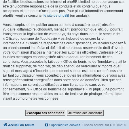
de faciliter les discussions sur internet et phpBB Limited ne peut en aucun cas
être tenu comme responsable de la conduite et du contenu que nous
acceptons et que nous n’acceptons pas. Pour plus d’informations concernant
phpBB, veuillez consulter
le site de phpBB
(en anglais).
Vous acceptez de ne publier aucun contenu à caractère abusif, obscène,
vulgaire, diffamatoire, choquant, menaçant, pornographique, etc. qui pourrait
transgresser la législation de votre pays, du pays dans lequel le serveur de
« Office du tourisme de Topoldavie » est hébergé ou encore la loi
internationale. Si vous ne respectez pas ces dispositions, vous vous exposez à
un bannissement immédiat et définitif et nous nous réservons le droit d’avertir
votre fournisseur d’accès à internet et les autorités officielles. L’adresse IP de
tous les messages est enregistrée afin d’aider au renforcement de ces
conditions. Vous acceptez le fait que « Office du tourisme de Topoldavie » ait le
droit de supprimer, de modifier, de déplacer ou de verrouiller n’importe quel
sujet et message à n’importe quel moment si nous estimons cela nécessaire.
En tant qu’utilisateur, vous acceptez que toutes les informations que vous avez
renseignées soient enregistrées dans notre base de données. Bien que ces
informations ne seront pas diffusées à une tierce partie sans votre
consentement, ni « Office du tourisme de Topoldavie », ni phpBB, ne pourront
être tenus comme responsables en cas de tentative de piratage informatique
visant à compromettre vos données.
Accueil du forum
Supprimer les cookies
Fuseau horaire sur
UTC+02:00