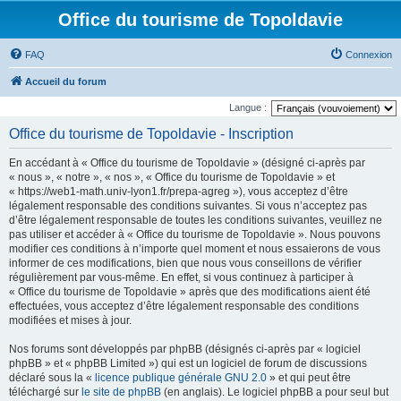
Office du tourisme de Topoldavie
FAQ
Connexion
Accueil du forum
Langue :
Office du tourisme de Topoldavie - Inscription
En accédant à « Office du tourisme de Topoldavie » (désigné ci-après par
« nous », « notre », « nos », « Office du tourisme de Topoldavie » et
« https://web1-math.univ-lyon1.fr/prepa-agreg »), vous acceptez d’être
légalement responsable des conditions suivantes. Si vous n’acceptez pas
d’être légalement responsable de toutes les conditions suivantes, veuillez ne
pas utiliser et accéder à « Office du tourisme de Topoldavie ». Nous pouvons
modifier ces conditions à n’importe quel moment et nous essaierons de vous
informer de ces modifications, bien que nous vous conseillons de vérifier
régulièrement par vous-même. En effet, si vous continuez à participer à
« Office du tourisme de Topoldavie » après que des modifications aient été
effectuées, vous acceptez d’être légalement responsable des conditions
modifiées et mises à jour.
Nos forums sont développés par phpBB (désignés ci-après par « logiciel
phpBB » et « phpBB Limited ») qui est un logiciel de forum de discussions
déclaré sous la «
licence publique générale GNU 2.0
» et qui peut être
téléchargé sur
le site de phpBB
(en anglais). Le logiciel phpBB a pour seul but