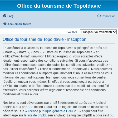
Office du tourisme de Topoldavie
FAQ
Connexion
Accueil du forum
Langue :
Office du tourisme de Topoldavie - Inscription
En accédant à « Office du tourisme de Topoldavie » (désigné ci-après par
« nous », « notre », « nos », « Office du tourisme de Topoldavie » et
« https://web1-math.univ-lyon1.fr/prepa-agreg »), vous acceptez d’être
légalement responsable des conditions suivantes. Si vous n’acceptez pas
d’être légalement responsable de toutes les conditions suivantes, veuillez ne
pas utiliser et accéder à « Office du tourisme de Topoldavie ». Nous pouvons
modifier ces conditions à n’importe quel moment et nous essaierons de vous
informer de ces modifications, bien que nous vous conseillons de vérifier
régulièrement par vous-même. En effet, si vous continuez à participer à
« Office du tourisme de Topoldavie » après que des modifications aient été
effectuées, vous acceptez d’être légalement responsable des conditions
modifiées et mises à jour.
Nos forums sont développés par phpBB (désignés ci-après par « logiciel
phpBB » et « phpBB Limited ») qui est un logiciel de forum de discussions
déclaré sous la «
licence publique générale GNU 2.0
» et qui peut être
téléchargé sur
le site de phpBB
(en anglais). Le logiciel phpBB a pour seul but