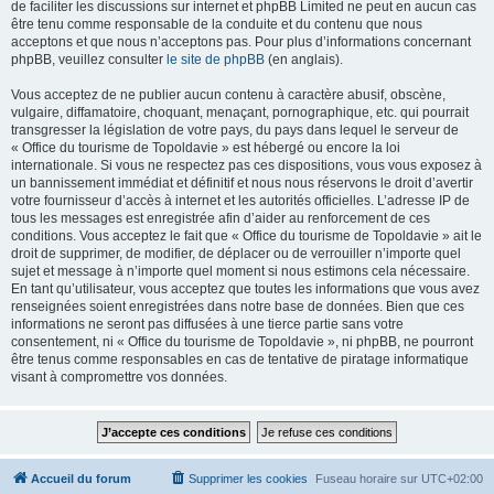
de faciliter les discussions sur internet et phpBB Limited ne peut en aucun cas
être tenu comme responsable de la conduite et du contenu que nous
acceptons et que nous n’acceptons pas. Pour plus d’informations concernant
phpBB, veuillez consulter
le site de phpBB
(en anglais).
Vous acceptez de ne publier aucun contenu à caractère abusif, obscène,
vulgaire, diffamatoire, choquant, menaçant, pornographique, etc. qui pourrait
transgresser la législation de votre pays, du pays dans lequel le serveur de
« Office du tourisme de Topoldavie » est hébergé ou encore la loi
internationale. Si vous ne respectez pas ces dispositions, vous vous exposez à
un bannissement immédiat et définitif et nous nous réservons le droit d’avertir
votre fournisseur d’accès à internet et les autorités officielles. L’adresse IP de
tous les messages est enregistrée afin d’aider au renforcement de ces
conditions. Vous acceptez le fait que « Office du tourisme de Topoldavie » ait le
droit de supprimer, de modifier, de déplacer ou de verrouiller n’importe quel
sujet et message à n’importe quel moment si nous estimons cela nécessaire.
En tant qu’utilisateur, vous acceptez que toutes les informations que vous avez
renseignées soient enregistrées dans notre base de données. Bien que ces
informations ne seront pas diffusées à une tierce partie sans votre
consentement, ni « Office du tourisme de Topoldavie », ni phpBB, ne pourront
être tenus comme responsables en cas de tentative de piratage informatique
visant à compromettre vos données.
Accueil du forum
Supprimer les cookies
Fuseau horaire sur
UTC+02:00