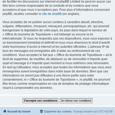
de faciliter les discussions sur internet et phpBB Limited ne peut en aucun cas
être tenu comme responsable de la conduite et du contenu que nous
acceptons et que nous n’acceptons pas. Pour plus d’informations concernant
phpBB, veuillez consulter
le site de phpBB
(en anglais).
Vous acceptez de ne publier aucun contenu à caractère abusif, obscène,
vulgaire, diffamatoire, choquant, menaçant, pornographique, etc. qui pourrait
transgresser la législation de votre pays, du pays dans lequel le serveur de
« Office du tourisme de Topoldavie » est hébergé ou encore la loi
internationale. Si vous ne respectez pas ces dispositions, vous vous exposez à
un bannissement immédiat et définitif et nous nous réservons le droit d’avertir
votre fournisseur d’accès à internet et les autorités officielles. L’adresse IP de
tous les messages est enregistrée afin d’aider au renforcement de ces
conditions. Vous acceptez le fait que « Office du tourisme de Topoldavie » ait le
droit de supprimer, de modifier, de déplacer ou de verrouiller n’importe quel
sujet et message à n’importe quel moment si nous estimons cela nécessaire.
En tant qu’utilisateur, vous acceptez que toutes les informations que vous avez
renseignées soient enregistrées dans notre base de données. Bien que ces
informations ne seront pas diffusées à une tierce partie sans votre
consentement, ni « Office du tourisme de Topoldavie », ni phpBB, ne pourront
être tenus comme responsables en cas de tentative de piratage informatique
visant à compromettre vos données.
Accueil du forum
Supprimer les cookies
Fuseau horaire sur
UTC+02:00