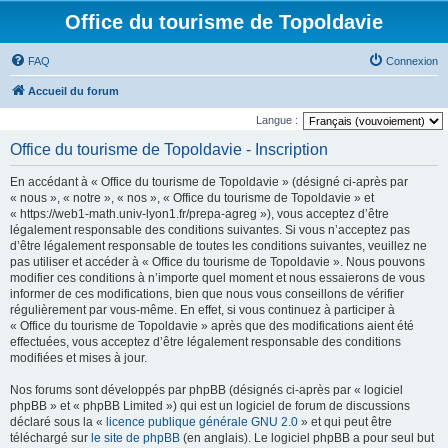
Office du tourisme de Topoldavie
FAQ
Connexion
Accueil du forum
Langue :
Office du tourisme de Topoldavie - Inscription
En accédant à « Office du tourisme de Topoldavie » (désigné ci-après par
« nous », « notre », « nos », « Office du tourisme de Topoldavie » et
« https://web1-math.univ-lyon1.fr/prepa-agreg »), vous acceptez d’être
légalement responsable des conditions suivantes. Si vous n’acceptez pas
d’être légalement responsable de toutes les conditions suivantes, veuillez ne
pas utiliser et accéder à « Office du tourisme de Topoldavie ». Nous pouvons
modifier ces conditions à n’importe quel moment et nous essaierons de vous
informer de ces modifications, bien que nous vous conseillons de vérifier
régulièrement par vous-même. En effet, si vous continuez à participer à
« Office du tourisme de Topoldavie » après que des modifications aient été
effectuées, vous acceptez d’être légalement responsable des conditions
modifiées et mises à jour.
Nos forums sont développés par phpBB (désignés ci-après par « logiciel
phpBB » et « phpBB Limited ») qui est un logiciel de forum de discussions
déclaré sous la «
licence publique générale GNU 2.0
» et qui peut être
téléchargé sur
le site de phpBB
(en anglais). Le logiciel phpBB a pour seul but