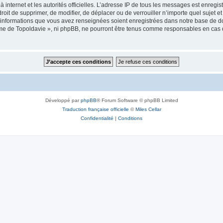
 à internet et les autorités officielles. L’adresse IP de tous les messages est enregi
e droit de supprimer, de modifier, de déplacer ou de verrouiller n’importe quel suje
es informations que vous avez renseignées soient enregistrées dans notre base de 
isme de Topoldavie », ni phpBB, ne pourront être tenus comme responsables en cas 
Développé par
phpBB
® Forum Software © phpBB Limited
Traduction française officielle
©
Miles Cellar
Confidentialité
|
Conditions