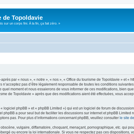
e de Topoldavie
sur un corps fini. À la fin, ça fait zéro. »
après par « nous », « notre », « nos », « Office du tourisme de Topoldavie » et « h
 n’acceptez pas d’être légalement responsable de toutes les conditions suivantes, v
e quel moment et nous essaierons de vous informer de ces modifications, bien que 
ourisme de Topoldavie » après que des modifications aient été effectuées, vous acce
 logiciel phpBB » et « phpBB Limited ») qui est un logiciel de forum de discussio
iel phpBB a pour seul but de faciliter les discussions sur internet et phpBB Limit
ptons pas. Pour plus d’informations concernant phpBB, veuillez consulter
le site 
obscène, vulgaire, diffamatoire, choquant, menaçant, pornographique, etc. qui pourr
ébergé ou encore la loi internationale. Si vous ne respectez pas ces dispositions, 