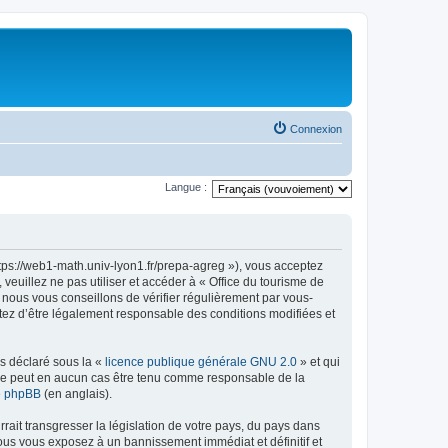
Connexion
Langue :
ttps://web1-math.univ-lyon1.fr/prepa-agreg »), vous acceptez
euillez ne pas utiliser et accéder à « Office du tourisme de
nous vous conseillons de vérifier régulièrement par vous-
ptez d’être légalement responsable des conditions modifiées et
ns déclaré sous la «
licence publique générale GNU 2.0
» et qui
ed ne peut en aucun cas être tenu comme responsable de la
de phpBB
(en anglais).
ait transgresser la législation de votre pays, du pays dans
vous vous exposez à un bannissement immédiat et définitif et