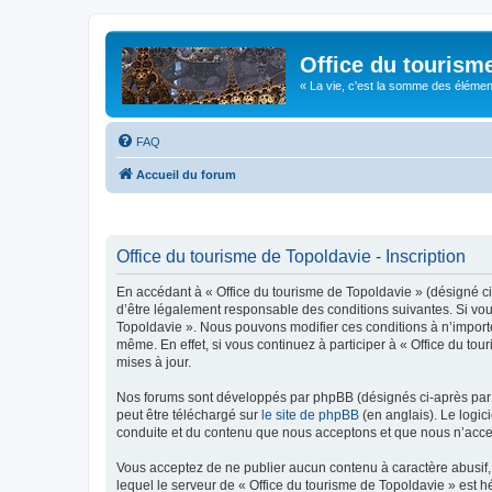
Office du tourism
« La vie, c'est la somme des éléments 
FAQ
Accueil du forum
Office du tourisme de Topoldavie - Inscription
En accédant à « Office du tourisme de Topoldavie » (désigné ci-
d’être légalement responsable des conditions suivantes. Si vous
Topoldavie ». Nous pouvons modifier ces conditions à n’import
même. En effet, si vous continuez à participer à « Office du t
mises à jour.
Nos forums sont développés par phpBB (désignés ci-après par «
peut être téléchargé sur
le site de phpBB
(en anglais). Le logic
conduite et du contenu que nous acceptons et que nous n’acce
Vous acceptez de ne publier aucun contenu à caractère abusif, 
lequel le serveur de « Office du tourisme de Topoldavie » est h